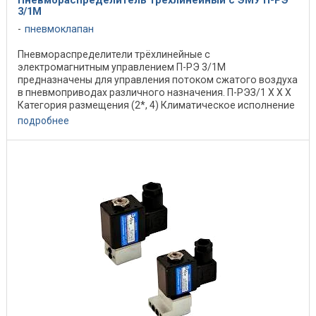
3/1М
пневмоклапан
Пневмораспределители трёхлинейные c
электромагнитным управлением П-РЭ 3/1М
предназначены для управления потоком сжатого воздуха
в пневмоприводах различного назначения. П-РЭЗ/1 X X X
Категория размещения (2*, 4) Климатическое исполнение
(УХЛ, О) ...
подробнее