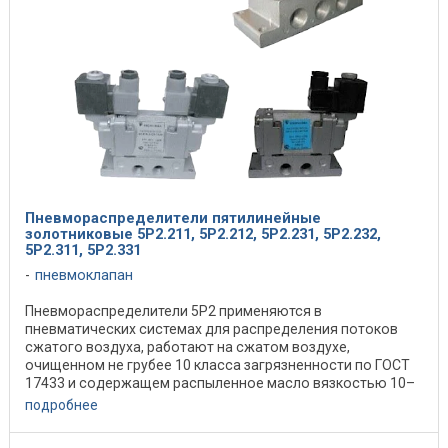
Пневмораспределители пятилинейные
золотниковые 5Р2.211, 5Р2.212, 5Р2.231, 5Р2.232,
5Р2.311, 5Р2.331
пневмоклапан
Пневмораспределители 5Р2 применяются в
пневматических системах для распределения потоков
сжатого воздуха, работают на сжатом воздухе,
очищенном не грубее 10 класса загрязненности по ГОСТ
17433 и содержащем распыленное масло вязкостью 10–
35 мм2/с при ...
подробнее