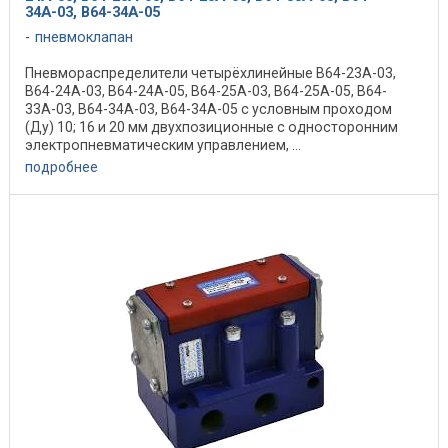
34А-03, В64-34А-05
пневмоклапан
Пневмораспределители четырёхлинейные В64-23А-03,
В64-24А-03, В64-24А-05, В64-25А-03, В64-25А-05, В64-
33А-03, В64-34А-03, В64-34А-05 с условным проходом
(Ду) 10; 16 и 20 мм двухпозиционные с односторонним
электропневматическим управлением, ...
подробнее