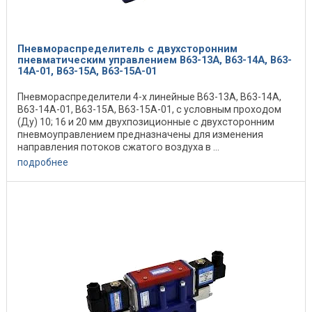
Пневмораспределитель с двухсторонним
пневматическим управлением В63-13А, В63-14А, В63-
14А-01, В63-15А, В63-15А-01
Пневмораспределители 4-х линейные В63-13А, В63-14А,
В63-14А-01, В63-15А, В63-15А-01, с условным проходом
(Ду) 10; 16 и 20 мм двухпозиционные с двухсторонним
пневмоуправлением предназначены для изменения
направления потоков сжатого воздуха в ...
подробнее