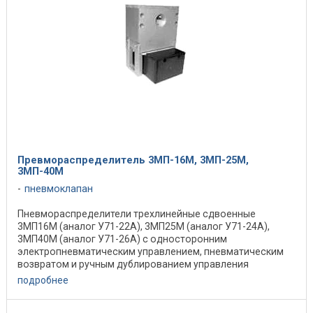
Превмораспределитель 3МП-16М, 3МП-25М,
3МП-40М
пневмоклапан
Пневмораспределители трехлинейные сдвоенные
3МП16М (аналог У71-22А), 3МП25М (аналог У71-24А),
3МП40М (аналог У71-26А) с односторонним
электропневматическим управлением, пневматическим
возвратом и ручным дублированием управления
предназначены для ...
подробнее