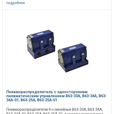
прессовых ...
подробнее
Пневмораспределитель с односторонним
пневматическим управлением В63-33А, В63-34А, В63-
34А-01, В63-25А, В63-25А-01
Пневмораспределители 4-х линейные В63-33А, В63-34А,