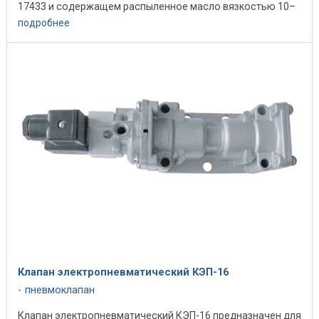
17433 и содержащем распыленное масло вязкостью 10–
35 мм2/с при ...
подробнее
Клапан электропневматический КЭП-16
пневмоклапан
Клапан электропневматический КЭП-16 предназначен для