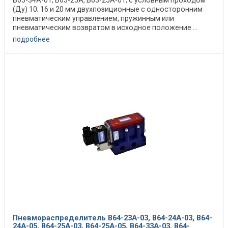
В63-34А-01, В63-25А, В63-25А-01, с условным проходом
(Ду) 10; 16 и 20 мм двухпозиционные с односторонним
пневматическим управлением, пружинным или
пневматическим возвратом в исходное положение ...
подробнее
Пневмораспределитель В64-23А-03, В64-24А-03, В64-
24А-05, В64-25А-03, В64-25А-05, В64-33А-03, В64-