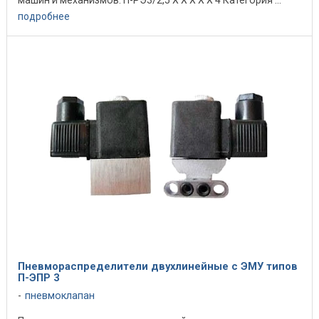
машин и механизмов. П-РЭ3/2,5 X X X X X 4 Категория ...
подробнее
Пневмораспределители двухлинейные c ЭМУ типов
П-ЭПР 3
пневмоклапан