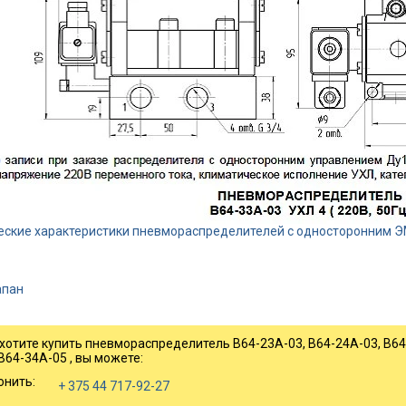
еские характеристики пневмораспределителей с односторонним Э
апан
 хотите купить пневмораспределитель В64-23А-03, В64-24А-03, В64-
В64-34А-05 , вы можете:
онить:
+ 375 44 717-92-27