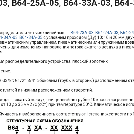
03, В64-25А-05, В64-33А-03, В64
спределители четырёхлинейные
В64-23А-03, В64-24А-03, В64-24
4-34А-03, В64-34А-05
с условным проходом (Ду) 10; 16 и 20 мм дв
евматическим управлением, пневматическим или пружинным возв
чены для изменения направления потока сжатого воздуха в пнев
я.
ия распределительного устройства: плоский золотник.
ение:
 G3/8"; G1/2"; 3/4" с боковым (трубы в стороны) расположением от
 с плитой и нижним расположением отверстий.
реда ― сжатый воздух, очищенный не грубее 10 класса загрязнен
от 10 до 35 мм2 /с (сСт) при температуре 50°С. Климатическое ис
йчивость и вибропрочность соответствуют I степени жесткости по 