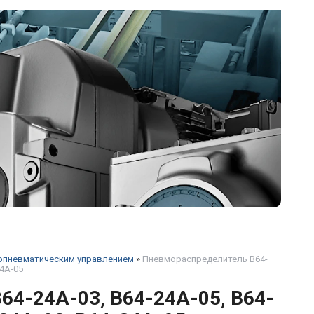
опневматическим управлением
»
Пневмораспределитель В64-
34А-05
64-24А-03, В64-24А-05, В64-