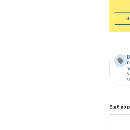
О
В
п
э
у
Б
Ещё из 