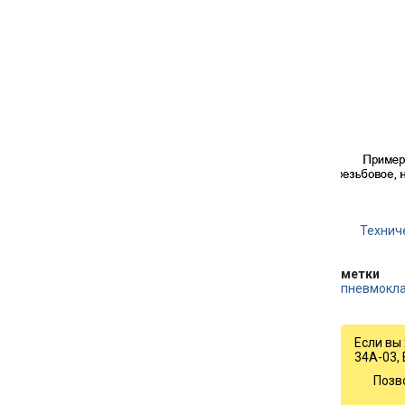
Технич
метки
пневмокл
Если вы
34А-03, 
Позв