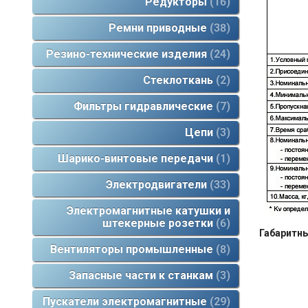
Редукторы
16
Ремни приводные
38
Резино-технические изделия
24
Стеклоткань
2
Фильтры гидравлические
7
Цепи
3
Шарико-винтовые передачи
1
Электродвигатели
33
Электромагнитные катушки и
штекерные розетки
6
Габаритн
Вентиляторы промышленные
8
Запасные части к станкам
3
Пускатели электромагнитные
29