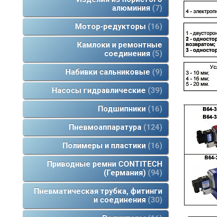
алюминия
7
Мотор-редукторы
16
Камлоки и ремонтные
соединения
5
Набивки сальниковые
9
Насосы гидравлические
39
Подшипники
16
Пневмоаппаратура
124
Полимеры и пластики
16
Приводные ремни CONTITECH
(Германия)
94
Пневматическая трубка, фитинги
и соединения
30