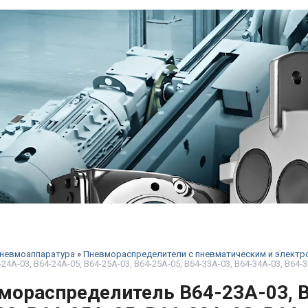
невмоаппаратура
»
Пневмораспределители с пневматическим и электр
-24А-03, В64-24А-05, В64-25А-03, В64-25А-05, В64-33А-03, В64-34А-03, В64-
мораспределитель В64-23А-03, В