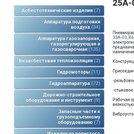
25А-
Асбестотехнические изделия
7
Аппаратура подготовки
воздуха
34
Пневмора
33А-03, В6
Аппаратура газозапорная,
электропн
газорегулирующая и
предназна
газосварочная
135
назначени
Безасбестовая теплоизоляция
3
Конструкц
Присоедин
Гидромоторы
11
-резьбовое
Гидроаппаратура
72
-стыковое
Дорожно-строительное
Рабочая с
оборудование и инструмент
9
вязкостью 
Запасные части к
Виброусто
грузоподъёмному
оборудованию
7
Изделия из пористого