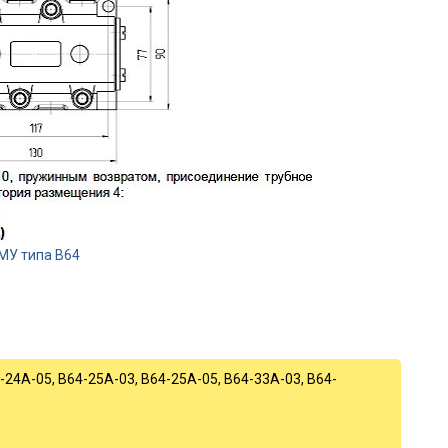
МУ типа В64
24А-05, В64-25А-03, В64-25А-05, В64-33А-03, В64-