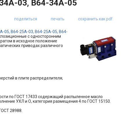
-34А-03, В64-34А-05
поделиться
печать
сохранить как pdf
А-05, В64-25А-03, В64-25А-05, В64-
ухпозиционные с односторонним
ратом в исходное положение
матических приводах различного
верстий в плите распределителя;
ности по ГОСТ 17433 содержащий распыленное масло
полнение УХЛ и О, категория размещения 4 по ГОСТ 15150.
ГОСТ 28988.