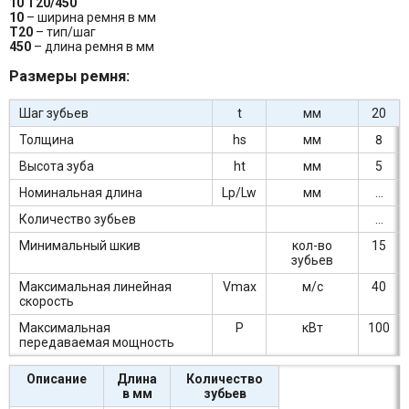
10 Т20/450
10
– ширина ремня в мм
Т20
– тип/шаг
450
– длина ремня в мм
Размеры ремня:
Шаг зубьев
t
мм
20
Толщина
hs
мм
8
Высота зуба
ht
мм
5
Номинальная длина
Lp/Lw
мм
...
Количество зубьев
...
Минимальный шкив
кол-во
15
зубьев
Максимальная линейная
Vmax
м/c
40
скорость
Максимальная
P
кВт
100
передаваемая мощность
Описание
Длина
Количество
в мм
зубьев