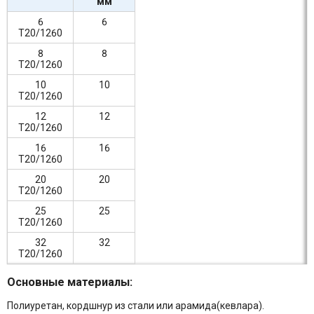
мм
6
6
T20/1260
8
8
T20/1260
10
10
T20/1260
12
12
T20/1260
16
16
T20/1260
20
20
T20/1260
25
25
T20/1260
32
32
T20/1260
Основные материалы:
Полиуретан, кордшнур из стали или арамида(кевлара).