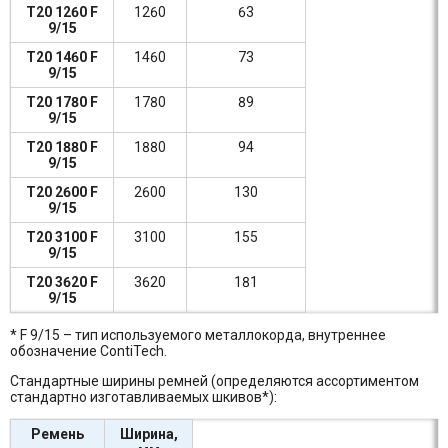
T20 1260 F
1260
63
9/15
T20 1460 F
1460
73
9/15
T20 1780 F
1780
89
9/15
T20 1880 F
1880
94
9/15
T20 2600 F
2600
130
9/15
T20 3100 F
3100
155
9/15
T20 3620 F
3620
181
9/15
* F 9/15 – тип используемого металлокорда, внутреннее
обозначение ContiTech.
Стандартные ширины ремней (определяются ассортиментом
стандартно изготавливаемых шкивов*):
Ремень
Ширина,