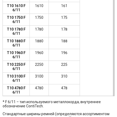
T10 1610 F
1610
161
6/11
T10 1750 F
1750
175
6/11
T10 1780 F
1780
178
6/11
T10 1880 F
1880
188
6/11
T10 1960 F
1960
196
6/11
T10 2250 F
2250
225
6/11
T10 3100 F
3100
310
6/11
T10 4780 F
4780
478
6/11
* F 6/11 – тип используемого металлокорда, внутреннее
обозначение ContiTech.
Стандартные ширины ремней (определяются ассортиментом