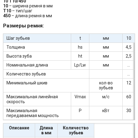
10 Т10/450
10
– ширина ремня в мм
Т10
– тип/шаг
450
– длина ремня в мм
Размеры ремня:
Шаг зубьев
t
мм
10
Толщина
hs
мм
4,5
Высота зуба
ht
мм
2,5
Номинальная длина
Lp/Lw
мм
...
Количество зубьев
...
Минимальный шкив
кол-во
12
зубьев
Максимальная линейная
Vmax
м/c
60
скорость
Максимальная
P
кВт
30
передаваемая мощность
Описание
Длина
Количество
в мм
зубьев