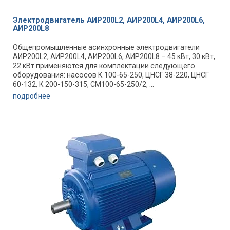
Электродвигатель АИР200L2, АИР200L4, АИР200L6,
АИР200L8
Общепромышленные асинхронные электродвигатели
АИР200L2, АИР200L4, АИР200L6, АИР200L8 – 45 кВт, 30 кВт,
22 кВт применяются для комплектации следующего
оборудования: насосов К 100-65-250, ЦНСГ 38-220, ЦНСГ
60-132, К 200-150-315, СМ100-65-250/2, ...
подробнее