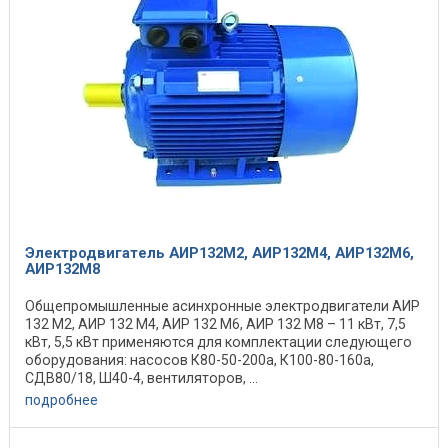
Электродвигатель АИР132М2, АИР132М4, АИР132М6,
АИР132М8
Общепромышленные асинхронные электродвигатели АИР
132 М2, АИР 132 М4, АИР 132 М6, АИР 132 М8 – 11 кВт, 7,5
кВт, 5,5 кВт применяются для комплектации следующего
оборудования: насосов К80-50-200а, К100-80-160а,
СДВ80/18, Ш40-4, вентиляторов, ...
подробнее