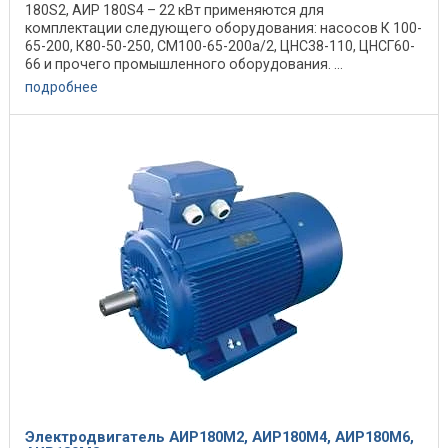
180S2, АИР 180S4 – 22 кВт применяются для
комплектации следующего оборудования: насосов К 100-
65-200, К80-50-250, СМ100-65-200а/2, ЦНС38-110, ЦНСГ60-
66 и прочего промышленного оборудования. ...
подробнее
Электродвигатель АИР180М2, АИР180М4, АИР180М6,