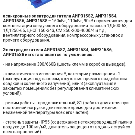
асинхронные электродвигатели АИР315S2, АИР315S4,
АИР315S6, АИР315S8
– 160кВт, 110кВт, 90кВт применяются для
комплектации следующего оборудования: насосов 1Д500-63,
1Д1250-65, ЦНСГ 150-343, СМ 250-200-400б/4 и т.д.,
вентиляторного оборудования, компрессорных установок и
прочего оборудования.
Электродвигатели АИР315S2, АИР315S4, АИР315S6,
АИР315S8 изготавливается по умолчанию:
- на напряжение 380/660В (шесть клемм в коробке выводов).
- климатического исполнения У, категории размещения - 2
(эксплуатация под навесом, отсутствие прямого воздействия
осадков и солнечного излучения), или 3 (эксплуатация в
закрытых помещениях без регулирования климатических
условий).
- режим работы - продолжительный, S1 (работа двигателя при
постоянной нагрузке длительное время для достижения
неизменной температуры всех его частей).
- степень защиты - IP55 (содержание нетокопроводящей пыли в
воздухе до 100 мг/м3, двигатель защищен от водяных струй со
всех направлений).