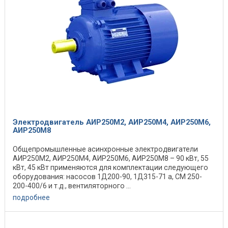
Электродвигатель АИР250М2, АИР250М4, АИР250М6,
АИР250М8
Общепромышленные асинхронные электродвигатели
АИР250М2, АИР250М4, АИР250М6, АИР250М8 – 90 кВт, 55
кВт, 45 кВт применяются для комплектации следующего
оборудования: насосов 1Д200-90, 1Д315-71 а, СМ 250-
200-400/6 и т.д., вентиляторного ...
подробнее