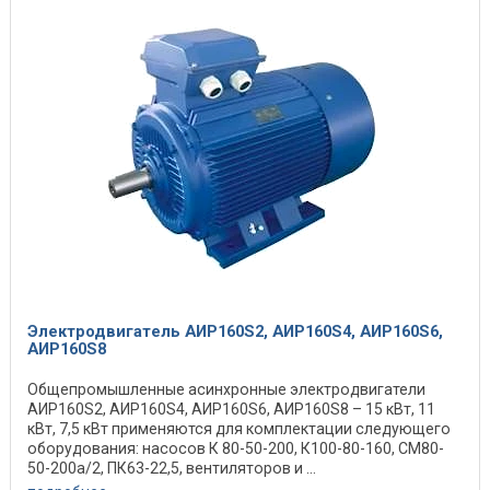
Электродвигатель АИР160S2, АИР160S4, АИР160S6,
АИР160S8
Общепромышленные асинхронные электродвигатели
АИР160S2, АИР160S4, АИР160S6, АИР160S8 – 15 кВт, 11
кВт, 7,5 кВт применяются для комплектации следующего
оборудования: насосов К 80-50-200, К100-80-160, СМ80-
50-200а/2, ПК63-22,5, вентиляторов и ...