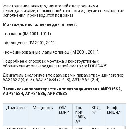
Изготовление электродвигателей с встроенными
термодатчиками, повышенной точности и другие специальные
исполнения, производится под заказ.
Монтажное исполнение двигателей:
- на лапах (IM 1001, 1011)
- фланцевые (IM 3001, 3011)
- комбинированные, лапы+фланец (IM 2001, 2011).
Подробнее о способах монтажа и конструктивных
обозначениях электродвигателей смотрите ГОСТ2479.
Двигатель аналогичен по размерам и параметрам двигателю:
5А315S2 (4, 6, 8), 5АИ 315S4 (2, 6, 8), А315SA6 (2, 4).
Технические характеристики электродвигателя АИР315S2,
АИР315S4, АИР315S6, АИР315S8:
Двигатель
Мощность
Об/
Ток
KПД,
Kоэф.
I
мин.*
при
%*
мощн.*
I
380В,
А*