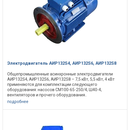
Электродвигатель АИР132S4, АИР132S6, АИР132S8
Общепромышленные асинхронные электродвигатели
АИР132S4, АИР132S6, АИР132S8 – 7,5 кВт, 5,5 кВт, 4 кВт
применяются для комплектации следующего
оборудования: насосов СМ100-65-250/4, Ш40-4,
вентиляторов и прочего оборудования..
Электродвигатели ...
подробнее