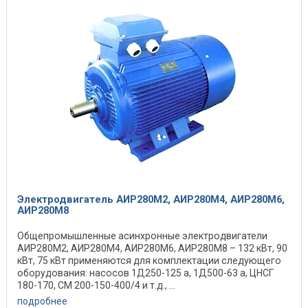
Электродвигатель АИР280M2, АИР280M4, АИР280M6,
АИР280M8
Общепромышленные асинхронные электродвигатели
АИР280M2, АИР280M4, АИР280M6, АИР280M8 – 132 кВт, 90
кВт, 75 кВт применяются для комплектации следующего
оборудования: насосов 1Д250-125 а, 1Д500-63 а, ЦНСГ
180-170, СМ 200-150-400/4 и т.д., ...
подробнее