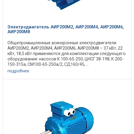
Электродвигатель АИР200М2, АИР200М4, АИР200М6,
АИР200М8
Общепромышленные асинхронные электродвигатели
АИР200М2, АИР200М4, АИР200М6, АИР200М8 – 37 кВт, 22
кВт, 18,5 кВт применяются для комплектации следующего
оборудования: насосов К 100-65-250, ЦНСГ 38-198, К 200-
150-315а, СМ100-65-250а/2, СД160/45, ...
подробнее