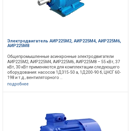
Электродвигатель АИР225М2, АИР225М4, АИР225М6,
АИР225М8
Общепромышленные асинхронные электродвигатели
АИР225М2, АИР225М4, АИР225М6, АИР225М8 – 55 кВт, 37
кВт, 30 кВт применяются для комплектации следующего
оборудования: насосов 1Д315-50 а, 1Д200-90 б, ЦНСГ 60-
198 и т.д., вентиляторного ...
подробнее