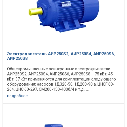
Электродвигатель АИР250S2, АИР250S4, АИР250S6,
АИР250S8
Общепромышленные асинхронные электродвигатели
АИР250S2, АИР250S4, АИР250S6, АИР250S8 – 75 кВт, 45
кВт, 37 кВт применяются для комплектации следующего
оборудования: насосов 1Д320-50, 1Д200-90 а, ЦНСГ 60-
264, ЦНС 60-297, СМ200-150-400б/4 и т.д., ...
подробнее