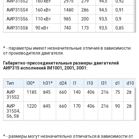
АИР315S2
160 кВт
2975
279
94,5
0,92
7
АИР315S4
160 кВт
1480
286
94,5
0,91
6
АИР315S6
110 кВт
985
200
93,5
0,9
6
АИР315S8
90 кВт
740
173
93,5
0,85
6
* - параметры имеют незначительные отличия в зависимости
от производителя двигателя.
Габаритно-присоединительные размеры двигателей
АИР315 исполнений IM1001, 2001, 3001:
Тип
l30*
h31*
d24
l1
l10
l31
d1
d10
АИР
1185
845
660
140
406
216
75
28
315S2
АИР
1220
845
660
170
406
216
90
28
315S4,
S6, S8
* - размеры могут незначительно отличаться в зависимости от