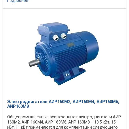
подробнее
Электродвигатель АИР160М2, АИР160М4, АИР160М6,
АИР160М8
Общепромышленные асинхронные электродвигатели АИР
160М2, АИР 160М4, АИР 160М6, АИР 160М8 – 18,5 кВт, 15
кВт, 11 кВт применяются для комплектации следующего