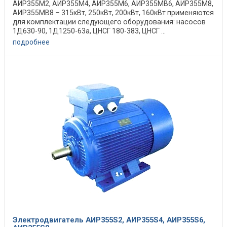
АИР355M2, АИР355M4, АИР355M6, АИР355MB6, АИР355M8,
АИР355MB8 – 315кВт, 250кВт, 200кВт, 160кВт применяются
для комплектации следующего оборудования: насосов
1Д630-90, 1Д1250-63a, ЦНСГ 180-383, ЦНСГ ...
подробнее
Электродвигатель АИР355S2, АИР355S4, АИР355S6,