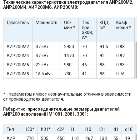
Технические характеристики электродвигателя АИР200М2,
АИР200М4, АИР200М6, АИР200М8:
Двигатель
Мощность
Об/
Ток
KПД,
Kоэф.
I
мин.*
при
%*
мощн.*
I
380В,
А*
АИР200М2
37 кВт
2950
70
91,5
0,88
7
АИР200М4
37 кВт
1470
70
92
0,87
7
АИР200М6
22 кВт
980
46
88
0,83
АИР200М8
18,5 кВт
730
41
88
0,76
6
* - параметры имеют незначительные отличия в зависимости
от производителя двигателя.
Габаритно-присоединительные размеры двигателей
АИР200 исполнений IM1081, 2081, 3081:
Тип
l30*
h31*
d24
l1
l10
l31
d1
d10
АИР
770
505
450
110
267
133
55
19