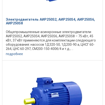
Электродвигатель АИР250S2, АИР250S4, АИР250S6,
АИР250S8
Общепромышленные асинхронные электродвигатели
АИР250S2, АИР250S4, АИР250S6, АИР250S8 – 75 кВт, 45
кВт, 37 кВт применяются для комплектации следующего
оборудования: насосов 1Д320-50, 1Д200-90 а, ЦНСГ 60-
264, ЦНС 60-297, СМ200-150-400б/4 и т.д., ...
подробнее