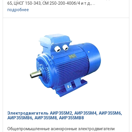
65, ЦНСГ 150-343, СМ 250-200-400б/4 и т.д., ...
подробнее
Электродвигатель АИР355M2, АИР355M4, АИР355M6,
АИР355MB6, АИР355M8, АИР355MB8
Общепромышленные асинхронные электродвигатели