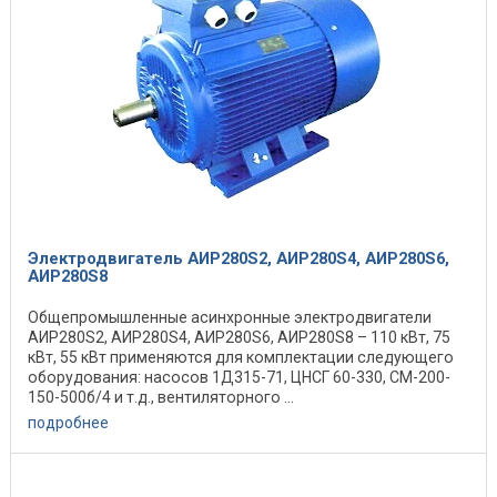
Электродвигатель АИР280S2, АИР280S4, АИР280S6,
АИР280S8
Общепромышленные асинхронные электродвигатели
АИР280S2, АИР280S4, АИР280S6, АИР280S8 – 110 кВт, 75
кВт, 55 кВт применяются для комплектации следующего
оборудования: насосов 1Д315-71, ЦНСГ 60-330, СМ-200-
150-500б/4 и т.д., вентиляторного ...
подробнее