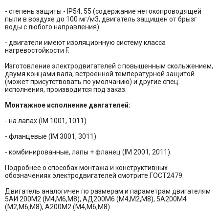
- степень защиты - IP54, 55 (содержание нетокопроводящей
пыли в воздухе до 100 мг/м3, двигатель защищен от брызг
воды с любого направления).
- двигатели имеют изоляционную систему класса
нагревостойкости F.
Изготовление электродвигателей с повышенным скольжением,
двумя концами вала, встроенной температурной защитой
(может присутствовать по умолчанию) и другие спец.
исполнения, производится под заказ.
Монтажное исполнение двигателей:
- на лапах (IM 1001, 1011)
- фланцевые (IM 3001, 3011)
- комбинированные, лапы + фланец (IM 2001, 2011).
Подробнее о способах монтажа и конструктивных
обозначениях электродвигателей смотрите ГОСТ2479.
Двигатель аналогичен по размерам и параметрам двигателям
5АИ 200М2 (М4,М6,М8), АД200М6 (М4,М2,М8), 5А200М4
(М2,М6,М8), А200М2 (М4,М6,М8).