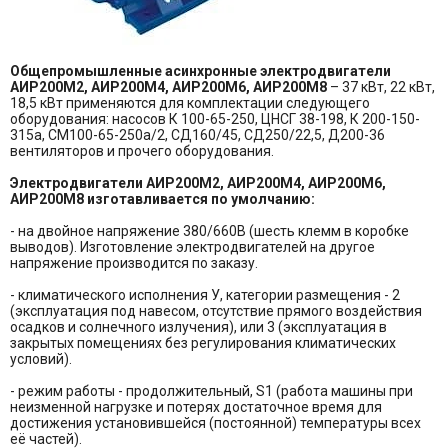
Общепромышленные асинхронные электродвигатели
АИР200М2, АИР200М4, АИР200М6, АИР200М8
– 37 кВт, 22 кВт,
18,5 кВт применяются для комплектации следующего
оборудования: насосов К 100-65-250, ЦНСГ 38-198, К 200-150-
315а, СМ100-65-250а/2, СД160/45, СД250/22,5, Д200-36
вентиляторов и прочего оборудования.
Электродвигатели АИР200М2, АИР200М4, АИР200М6,
АИР200М8 изготавливается по умолчанию:
- на двойное напряжение 380/660В (шесть клемм в коробке
выводов). Изготовление электродвигателей на другое
напряжение производится по заказу.
- климатического исполнения У, категории размещения - 2
(эксплуатация под навесом, отсутствие прямого воздействия
осадков и солнечного излучения), или 3 (эксплуатация в
закрытых помещениях без регулирования климатических
условий).
- режим работы - продолжительный, S1 (работа машины при
неизменной нагрузке и потерях достаточное время для
достижения установившейся (постоянной) температуры всех
её частей).