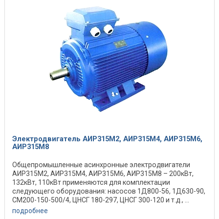
Электродвигатель АИР315M2, АИР315M4, АИР315M6,
АИР315M8
Общепромышленные асинхронные электродвигатели
АИР315M2, АИР315M4, АИР315M6, АИР315M8 – 200кВт,
132кВт, 110кВт применяются для комплектации
следующего оборудования: насосов 1Д800-56, 1Д630-90,
СМ200-150-500/4, ЦНСГ 180-297, ЦНСГ 300-120 и т.д., ...
подробнее