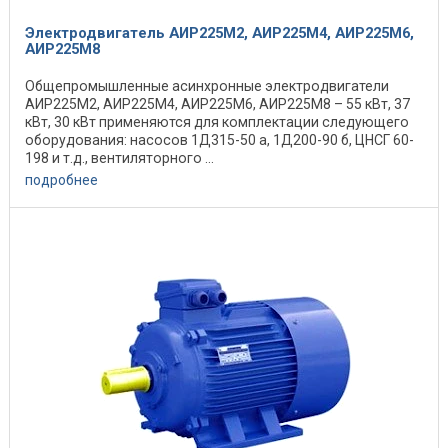
Электродвигатель АИР225М2, АИР225М4, АИР225М6,
АИР225М8
Общепромышленные асинхронные электродвигатели
АИР225М2, АИР225М4, АИР225М6, АИР225М8 – 55 кВт, 37
кВт, 30 кВт применяются для комплектации следующего
оборудования: насосов 1Д315-50 а, 1Д200-90 б, ЦНСГ 60-
198 и т.д., вентиляторного ...
подробнее