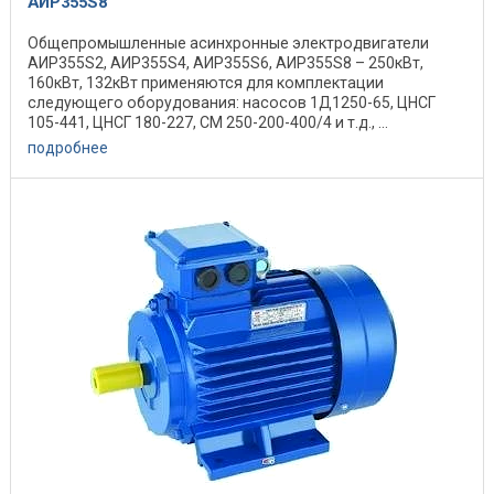
АИР355S8
Общепромышленные асинхронные электродвигатели
АИР355S2, АИР355S4, АИР355S6, АИР355S8 – 250кВт,
160кВт, 132кВт применяются для комплектации
следующего оборудования: насосов 1Д1250-65, ЦНСГ
105-441, ЦНСГ 180-227, СМ 250-200-400/4 и т.д., ...
подробнее