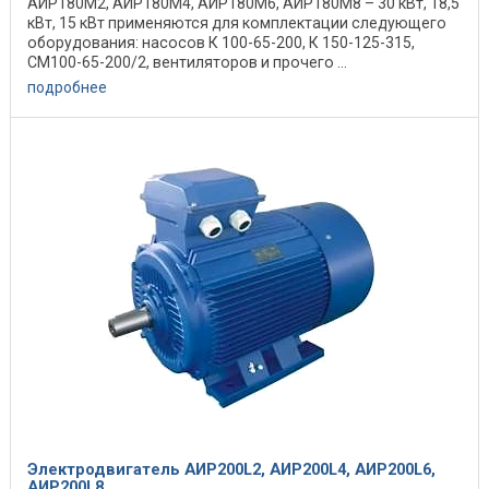
АИР180М2, АИР180М4, АИР180М6, АИР180М8 – 30 кВт, 18,5
кВт, 15 кВт применяются для комплектации следующего
оборудования: насосов К 100-65-200, К 150-125-315,
СМ100-65-200/2, вентиляторов и прочего ...
подробнее
Электродвигатель АИР200L2, АИР200L4, АИР200L6,
АИР200L8