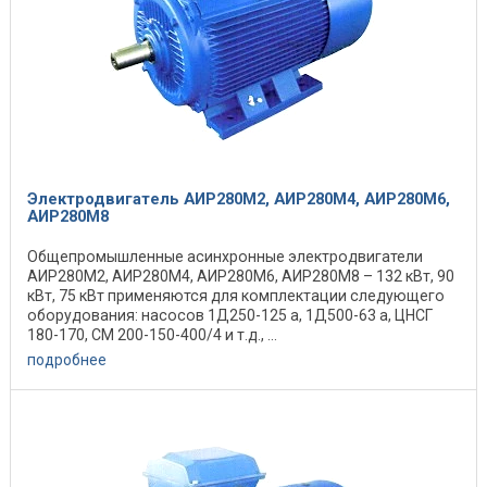
Электродвигатель АИР280M2, АИР280M4, АИР280M6,
АИР280M8
Общепромышленные асинхронные электродвигатели
АИР280M2, АИР280M4, АИР280M6, АИР280M8 – 132 кВт, 90
кВт, 75 кВт применяются для комплектации следующего
оборудования: насосов 1Д250-125 а, 1Д500-63 а, ЦНСГ
180-170, СМ 200-150-400/4 и т.д., ...
подробнее