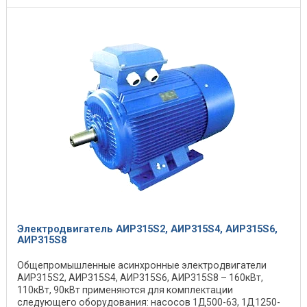
Электродвигатель АИР315S2, АИР315S4, АИР315S6,
АИР315S8
Общепромышленные асинхронные электродвигатели
АИР315S2, АИР315S4, АИР315S6, АИР315S8 – 160кВт,
110кВт, 90кВт применяются для комплектации
следующего оборудования: насосов 1Д500-63, 1Д1250-