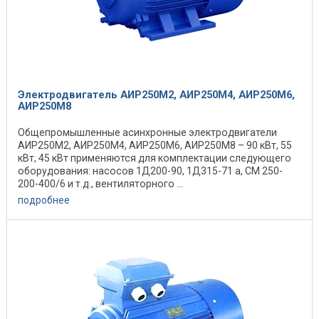
Электродвигатель АИР250М2, АИР250М4, АИР250М6,
АИР250М8
Общепромышленные асинхронные электродвигатели
АИР250М2, АИР250М4, АИР250М6, АИР250М8 – 90 кВт, 55
кВт, 45 кВт применяются для комплектации следующего
оборудования: насосов 1Д200-90, 1Д315-71 а, СМ 250-
200-400/6 и т.д., вентиляторного ...
подробнее