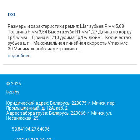
DXL
Размеры и характеристики ремня: Шаг зубьев P мм 5,08
Толщина H мм 3,54 Высота зуба H1 мм 1,27 Длина по корду
Lp/Lw мм ... Длина в 1/10 дюйма Lp/Lw дюйм ... Количество
зубьев шт ... Максимальная линейная скорость Vmax м/с
30 Минимальный диаметр шкива ...
подробнее
©
2026
bzp.by
Юридический адрес: Беларусь, 220075, г. Минск, пер.
Промышленный, д. 12А, каб. 2
Адрес забора груза: Беларусь, 220066, г. Минск, ул.
Несвижская, 25
53.84194,27.64096