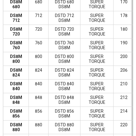
DS8M
680
DSTD 680
SUPER
170
680
DS8M
TORQUE
DS8M
712
DSTD 712
SUPER
178
712
DS8M
TORQUE
DS8M
720
DSTD 720
SUPER
180
720
DS8M
TORQUE
DS8M
760
DSTD 760
SUPER
190
760
DS8M
TORQUE
DS8M
800
DSTD 800
SUPER
200
800
DS8M
TORQUE
DS8M
824
DSTD 824
SUPER
206
824
DS8M
TORQUE
DS8M
840
DSTD 840
SUPER
210
840
DS8M
TORQUE
DS8M
848
DSTD 848
SUPER
212
848
DS8M
TORQUE
DS8M
856
DSTD 856
SUPER
214
856
DS8M
TORQUE
DS8M
880
DSTD 880
SUPER
220
880
DS8M
TORQUE