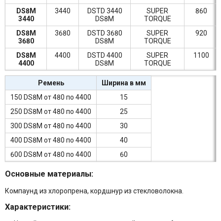
DS8M
3440
DSTD 3440
SUPER
860
3440
DS8M
TORQUE
DS8M
3680
DSTD 3680
SUPER
920
3680
DS8M
TORQUE
DS8M
4400
DSTD 4400
SUPER
1100
4400
DS8M
TORQUE
Ремень
Ширина в мм
150 DS8M от 480 по 4400
15
250 DS8M от 480 по 4400
25
300 DS8M от 480 по 4400
30
400 DS8M от 480 по 4400
40
600 DS8M от 480 по 4400
60
Основные материалы:
Компаунд из хлоропрена, кордшнур из стекловолокна.
Характеристики: