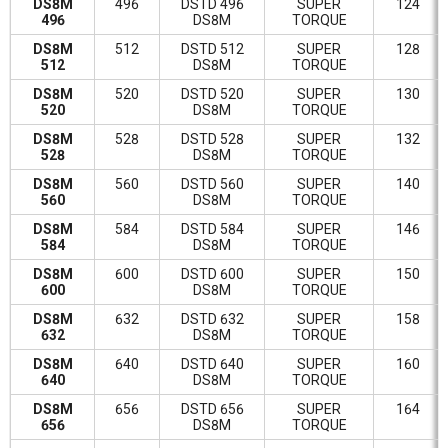
DS8M
496
DSTD 496
SUPER
124
496
DS8M
TORQUE
DS8M
512
DSTD 512
SUPER
128
512
DS8M
TORQUE
DS8M
520
DSTD 520
SUPER
130
520
DS8M
TORQUE
DS8M
528
DSTD 528
SUPER
132
528
DS8M
TORQUE
DS8M
560
DSTD 560
SUPER
140
560
DS8M
TORQUE
DS8M
584
DSTD 584
SUPER
146
584
DS8M
TORQUE
DS8M
600
DSTD 600
SUPER
150
600
DS8M
TORQUE
DS8M
632
DSTD 632
SUPER
158
632
DS8M
TORQUE
DS8M
640
DSTD 640
SUPER
160
640
DS8M
TORQUE
DS8M
656
DSTD 656
SUPER
164
656
DS8M
TORQUE