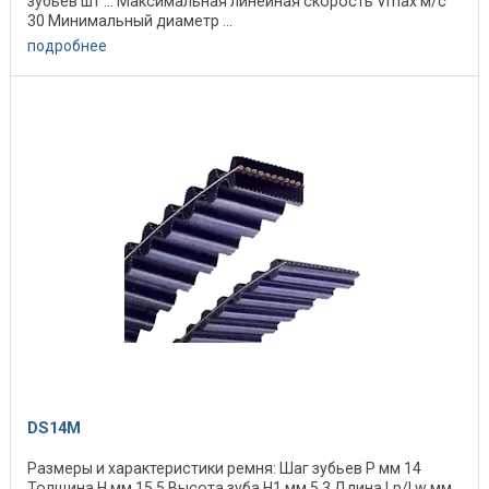
зубьев шт ... Максимальная линейная скорость Vmax м/с
30 Минимальный диаметр ...
подробнее
DS14M
Размеры и характеристики ремня: Шаг зубьев P мм 14
Толщина H мм 15,5 Высота зуба H1 мм 5,3 Длина Lp/Lw мм