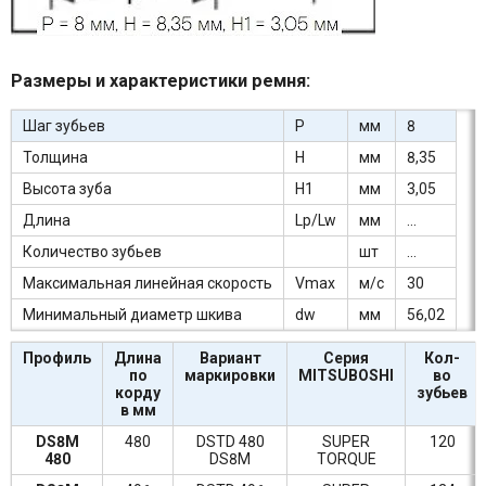
Размеры и характеристики ремня:
Шаг зубьев
P
мм
8
Толщина
H
мм
8,35
Высота зуба
H1
мм
3,05
Длина
Lp/Lw
мм
...
Количество зубьев
шт
...
Максимальная линейная скорость
Vmax
м/с
30
Минимальный диаметр шкива
dw
мм
56,02
Профиль
Длина
Вариант
Серия
Кол-
по
маркировки
MITSUBOSHI
во
корду
зубьев
в мм
DS8M
480
DSTD 480
SUPER
120
480
DS8M
TORQUE