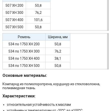
507 XH 200
50,8
507 XH 300
76,2
507 XH 400
101,6
507 XH 500
50,8
Ремень
Ширина, мм
534 по 1750 XH 200
50,8
534 по 1750 XH 300
76,2
534 по 1750 XH 400
38,1
534 по 1750 XH 500
50,8
Основные материалы:
Компаунд из полихлоропрена, кордшнур из стекловолокна,
полиамидная ткань.
Характеристики:
относительная устойчивость к маслам
устойчивы к температурам от -20°C до +100°C