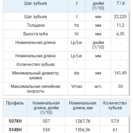
Шаг зубьев
t
дюйм
7 / 8
(1/10)
Шаг зубьев
t
мм
22,225
Толщина
hs
мм
11,2
Высота зуба
ht
мм
6,35
Номинальная длина
Lp/Lw
дюйм
...
(1/10)
Номинальная длина
Lp/Lw
мм
...
Количество зубьев
...
Минимальный диаметр
dw
мм
141,49
шкива
Максимальная линейная
Vmax
м/c
50
скорость
Профиль
Номинальная
Номинальная
Количество
длина, дюйм
длина, мм
зубьев
(1/10)
507XH
507
1287,78
57,9
534XH
534
1356,36
61