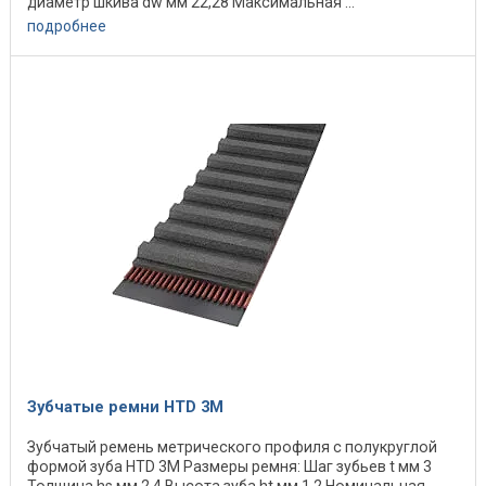
диаметр шкива dw мм 22,28 Максимальная ...
подробнее
Зубчатые ремни HTD 3M
Зубчатый ремень метрического профиля с полукруглой
формой зуба HTD 3M Размеры ремня: Шаг зубьев t мм 3
Толщина hs мм 2,4 Высота зуба ht мм 1,2 Номинальная