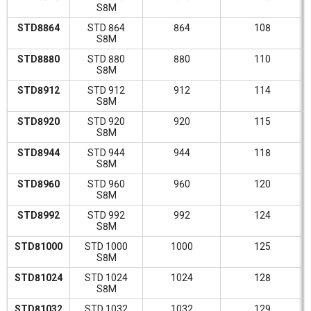
S8M
STD8864
STD 864
864
108
S8M
STD8880
STD 880
880
110
S8M
STD8912
STD 912
912
114
S8M
STD8920
STD 920
920
115
S8M
STD8944
STD 944
944
118
S8M
STD8960
STD 960
960
120
S8M
STD8992
STD 992
992
124
S8M
STD81000
STD 1000
1000
125
S8M
STD81024
STD 1024
1024
128
S8M
STD81032
STD 1032
1032
129