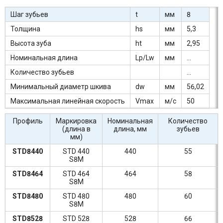
Шаг зубьев
t
мм
8
Толщина
hs
мм
5,3
Высота зуба
ht
мм
2,95
Номинальная длина
Lp/Lw
мм
...
Количество зубьев
...
Минимальный диаметр шкива
dw
мм
56,02
Максимальная линейная скорость
Vmax
м/c
50
Профиль
Маркировка
Номинальная
Количество
(длина в
длина, мм
зубьев
мм)
STD8440
STD 440
440
55
S8M
STD8464
STD 464
464
58
S8M
STD8480
STD 480
480
60
S8M
STD8528
STD 528
528
66