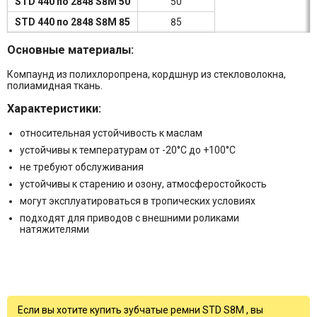
STD 440 по 2848 S8M 50
50
STD 440 по 2848 S8M 85
85
Основные материалы:
Компаунд из полихлоропрена, кордшнур из стекловолокна,
полиамидная ткань.
Характеристики:
относительная устойчивость к маслам
устойчивы к температурам от -20°C до +100°C
не требуют обслуживания
устойчивы к старению и озону, атмосферостойкость
могут эксплуатироваться в тропических условиях
подходят для приводов с внешними роликами
натяжителями
Если вы хотите купить зубчатые ремни STD S8M , вы