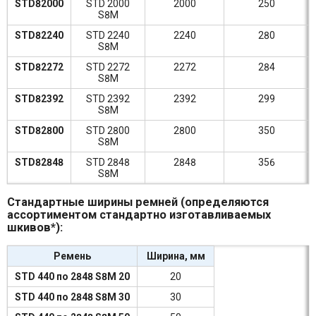
STD82000
STD 2000
2000
250
S8M
STD82240
STD 2240
2240
280
S8M
STD82272
STD 2272
2272
284
S8M
STD82392
STD 2392
2392
299
S8M
STD82800
STD 2800
2800
350
S8M
STD82848
STD 2848
2848
356
S8M
Стандартные ширины ремней (определяются
ассортиментом стандартно изготавливаемых
шкивов*):
Ремень
Ширина, мм
STD 440 по 2848 S8M 20
20
STD 440 по 2848 S8M 30
30