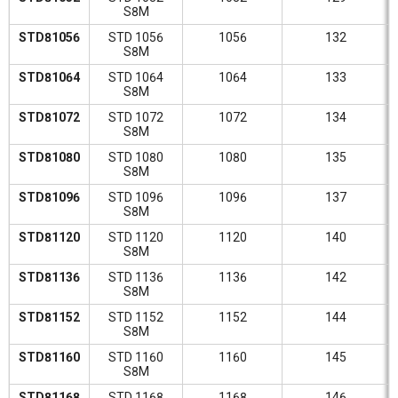
S8M
STD81056
STD 1056
1056
132
S8M
STD81064
STD 1064
1064
133
S8M
STD81072
STD 1072
1072
134
S8M
STD81080
STD 1080
1080
135
S8M
STD81096
STD 1096
1096
137
S8M
STD81120
STD 1120
1120
140
S8M
STD81136
STD 1136
1136
142
S8M
STD81152
STD 1152
1152
144
S8M
STD81160
STD 1160
1160
145
S8M
STD81168
STD 1168
1168
146