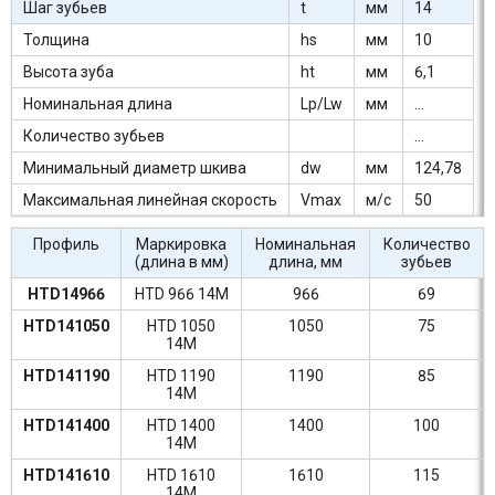
Шаг зубьев
t
мм
14
Толщина
hs
мм
10
Высота зуба
ht
мм
6,1
Номинальная длина
Lp/Lw
мм
...
Количество зубьев
...
Минимальный диаметр шкива
dw
мм
124,78
Максимальная линейная скорость
Vmax
м/c
50
Профиль
Маркировка
Номинальная
Количество
(длина в мм)
длина, мм
зубьев
HTD14966
HTD 966 14M
966
69
HTD141050
HTD 1050
1050
75
14M
HTD141190
HTD 1190
1190
85
14M
HTD141400
HTD 1400
1400
100
14M
HTD141610
HTD 1610
1610
115
14M