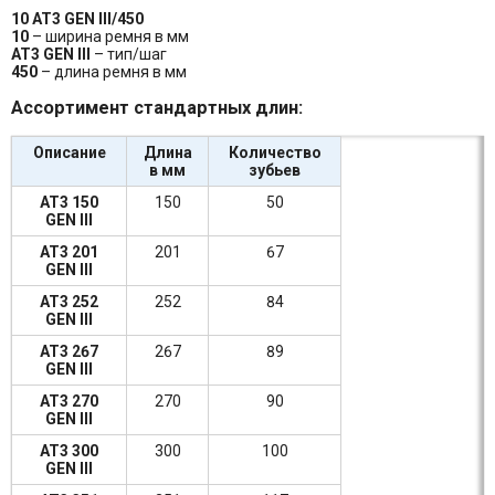
10 AT3 GEN III/450
10
– ширина ремня в мм
AT3 GEN III
– тип/шаг
450
– длина ремня в мм
Ассортимент стандартных длин:
Описание
Длина
Количество
в мм
зубьев
AT3 150
150
50
GEN III
AT3 201
201
67
GEN III
AT3 252
252
84
GEN III
AT3 267
267
89
GEN III
AT3 270
270
90
GEN III
AT3 300
300
100
GEN III