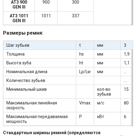
AT3 900
900
300
GEN III
AT3 1011
1011
337
GEN III
Размеры ремня:
Шаг зубьев
t
мм
3
Толщина
hs
мм
1,9
Высота зуба
ht
мм
1,1
Номинальная длина
Lp/Lw
мм
...
Количество зубьев
...
Минимальный шкив
кол-во
15
зубьев
Максимальная линейная
Vmax
м/c
80
скорость
Максимальная передаваемая
P
кВт
6
мощность
Стандартные ширины ремней (определяются