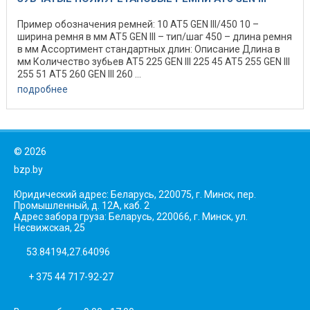
Пример обозначения ремней: 10 AT5 GEN III/450 10 –
ширина ремня в мм AT5 GEN III – тип/шаг 450 – длина ремня
в мм Ассортимент стандартных длин: Описание Длина в
мм Количество зубьев AT5 225 GEN III 225 45 AT5 255 GEN III
255 51 AT5 260 GEN III 260 ...
подробнее
©
2026
bzp.by
Юридический адрес: Беларусь, 220075, г. Минск, пер.
Промышленный, д. 12А, каб. 2
Адрес забора груза: Беларусь, 220066, г. Минск, ул.
Несвижская, 25
53.84194,27.64096
+ 375 44 717-92-27