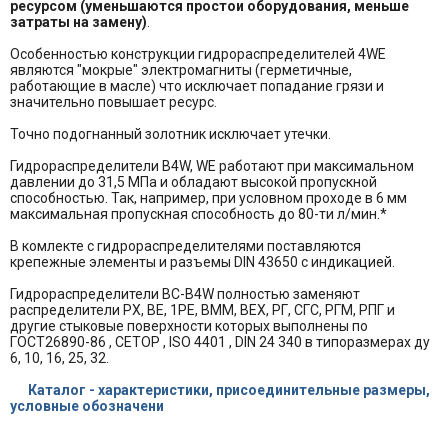
ресурсом (уменьшаются простои оборудования, меньше
затраты на замену)
.
Особенностью конструкции гидрораспределителей 4WE
являются "мокрые" электромагниты (герметичные,
работающие в масле) что исключает попадание грязи и
значительно повышает ресурс.
Точно подогнанный золотник исключает утечки.
Гидрораспределители B4W, WE работают при максимальном
давлении до 31,5 МПа и обладают высокой пропускной
способностью. Так, например, при условном проходе в 6 мм
максимальная пропускная способность до 80-ти л/мин.*
В комлекте с гидрораспределителями поставляются
крепежные элементы и разъемы DIN 43650 с индикацией.
Гидрораспределители BC-B4W полностью заменяют
распределители РХ, ВЕ, 1РЕ, ВММ, ВЕХ, РГ, СГС, РГМ, РПГ и
другие стыковые поверхности которых выполнены по
ГОСТ26890-86 , CETOP , ISO 4401 , DIN 24 340 в типоразмерах ду
6, 10, 16, 25, 32.
Каталог - характеристики, присоединительные размеры,
условные обозначени