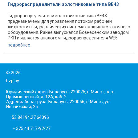
Гидрораспределители золотниковые типа ВЕ43
Гидрораспределители золотниковые типа ВЕ43
предназначены для управления потоком рабочей
жидкости в гидравлических системах машин и станочного
оборудования. Ранее выпускался Вознесенским заводом
РКП и является аналогом гидрораспределителя WE5
Bosch ...
подробнее
©
2026
bzp.by
Юридический адрес: Беларусь, 220075, г. Минск, пер.
Промышленный, д. 12А, каб. 2
Адрес забора груза: Беларусь, 220066, г. Минск, ул.
Несвижская, 25
53.84194,27.64096
+ 375 44 717-92-27