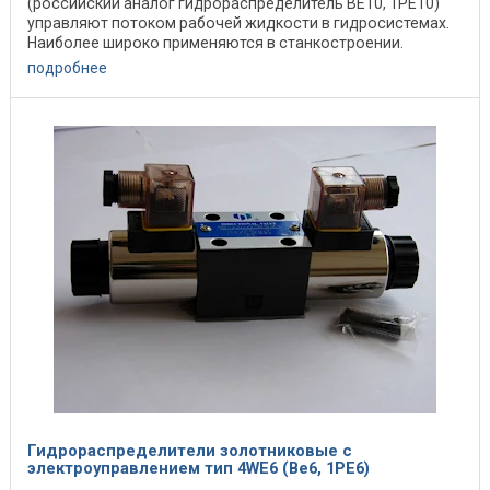
(российский аналог гидрораспределитель ВЕ10, 1РЕ10)
управляют потоком рабочей жидкости в гидросистемах.
Наиболее широко применяются в станкостроении.
Устройство и ...
подробнее
Гидрораспределители золотниковые с
электроуправлением тип 4WE6 (Ве6, 1РЕ6)