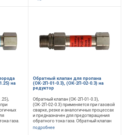
ется в
устанавливается в системах
газопитания ...
лорода
Обратный клапан для пропана
1.25) на
(ОК-2П-01-0.3), (ОК-2П-02-0.3) на
редуктор
.25),
Обратный клапан (ОК-2П-01-0.3),
 при
(ОК-2П-02-0.3) применяется при газовой
логичных
сварке, резке и аналогичных процессах
ля
и предназначен для предотвращения
ока газа.
обратного тока газа. Обратный клапан
.25),
(ОК-2П-01-0.3), (ОК-2П-02-0.3)
подробнее
ется в
устанавливается в системах