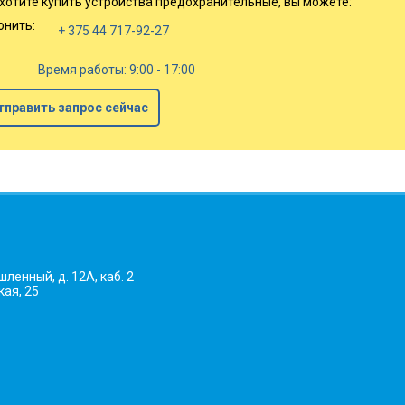
 хотите купить устройства предохранительные, вы можете:
онить:
+ 375 44 717-92-27
Время работы: 9:00 - 17:00
тправить запрос сейчас
ленный, д. 12А, каб. 2
кая, 25