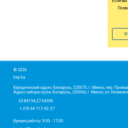
Если вы
Позв
О
©
2026
bzp.by
Юридический адрес: Беларусь, 220075, г. Минск, пер. Промыш
Адрес забора груза: Беларусь, 220066, г. Минск, ул. Несвижс
53.84194,27.64096
+ 375 44 717-92-27
Время работы: 9:00 - 17:00