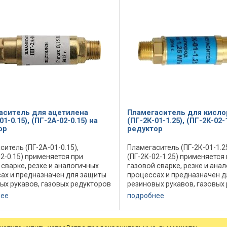
аситель для ацетилена
Пламегаситель для кисло
01-0.15), (ПГ-2А-02-0.15) на
(ПГ-2К-01-1.25), (ПГ-2К-02-
ор
редуктор
ситель (ПГ-2А-01-0.15),
Пламегаситель (ПГ-2К-01-1.25
02-0.15) применяется при
(ПГ-2К-02-1.25) применяется
 сварке, резке и аналогичных
газовой сварке, резке и ана
ах и предназначен для защиты
процессах и предназначен 
ых рукавов, газовых редукторов
резиновых рукавов, газовых
ых баллонов от проникновения в
и газовых баллонов от прон
нее
подробнее
тных ударов пламени и ...
них обратных ударов пламени 