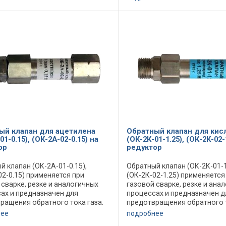
04-0.15) устанавливается в
(ОК-1К-04-1.25) устанавлива
 ...
системах ...
ый клапан для ацетилена
Обратный клапан для кис
01-0.15), (ОК-2А-02-0.15) на
(ОК-2К-01-1.25), (ОК-2К-02-
ор
редуктор
й клапан (ОК-2А-01-0.15),
Обратный клапан (ОК-2К-01-1
02-0.15) применяется при
(ОК-2К-02-1.25) применяется
 сварке, резке и аналогичных
газовой сварке, резке и ана
ах и предназначен для
процессах и предназначен д
ращения обратного тока газа.
предотвращения обратного т
й клапан (ОК-2А-01-0.15),
Обратный клапан (ОК-2К-01-1
нее
подробнее
02-0.15) устанавливается в
(ОК-2К-02-1.25) устанавлива