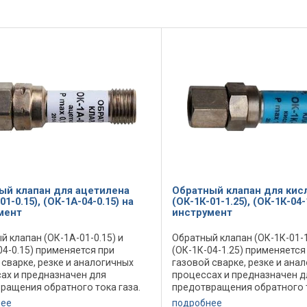
ый клапан для ацетилена
Обратный клапан для кис
01-0.15), (ОК-1А-04-0.15) на
(ОК-1К-01-1.25), (ОК-1К-04-
мент
инструмент
й клапан (ОК-1А-01-0.15) и
Обратный клапан (ОК-1К-01-1
04-0.15) применяется при
(ОК-1К-04-1.25) применяется
 сварке, резке и аналогичных
газовой сварке, резке и ана
ах и предназначен для
процессах и предназначен д
ращения обратного тока газа.
предотвращения обратного т
й клапан (ОК-1А-01-0.15) и
Обратный клапан (ОК-1К-01-1
нее
подробнее