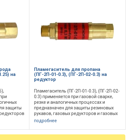
рода
Пламегаситель для пропана
1.25) на
(ПГ-2П-01-0.3), (ПГ-2П-02-0.3) на
редуктор
),
Пламегаситель (ПГ-2П-01-0.3), (ПГ-2П-02-
 при
0.3) применяется при газовой сварке,
логичных
резке и аналогичных процессах и
для защиты
предназначен для защиты резиновых
 редукторов
рукавов, газовых редукторов и газовых
икновения в
баллонов от проникновения в них
подробнее
и ...
обратных ударов пламени и ...