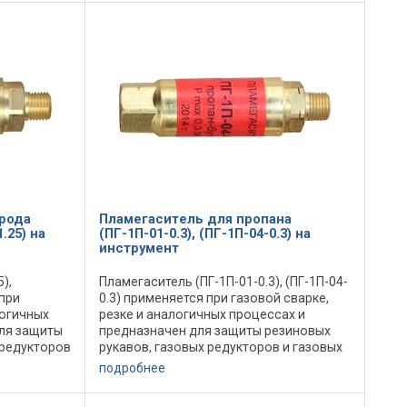
газопитания ...
рода
Пламегаситель для пропана
1.25) на
(ПГ-1П-01-0.3), (ПГ-1П-04-0.3) на
инструмент
),
Пламегаситель (ПГ-1П-01-0.3), (ПГ-1П-04-
 при
0.3) применяется при газовой сварке,
логичных
резке и аналогичных процессах и
для защиты
предназначен для защиты резиновых
 редукторов
рукавов, газовых редукторов и газовых
икновения в
баллонов от проникновения в них
подробнее
и ...
обратных ударов пламени и ...