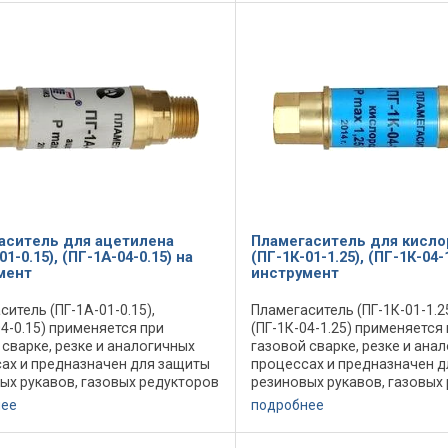
 ...
системах ...
аситель для ацетилена
Пламегаситель для кисло
01-0.15), (ПГ-1А-04-0.15) на
(ПГ-1К-01-1.25), (ПГ-1К-04-
мент
инструмент
ситель (ПГ-1А-01-0.15),
Пламегаситель (ПГ-1К-01-1.25
04-0.15) применяется при
(ПГ-1К-04-1.25) применяется
 сварке, резке и аналогичных
газовой сварке, резке и ана
ах и предназначен для защиты
процессах и предназначен 
ых рукавов, газовых редукторов
резиновых рукавов, газовых
ых баллонов от проникновения в
и газовых баллонов от прон
нее
подробнее
тных ударов пламени и ...
них обратных ударов пламени 