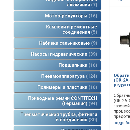
(ОК-1А-
алюминия
7
системах
Мотор-редукторы
16
Камлоки и ремонтные
соединения
5
Набивки сальниковые
9
Насосы гидравлические
39
Подшипники
16
Обратн
Пневмоаппаратура
124
(ОК-2А-
редукт
Полимеры и пластики
16
Обратны
Приводные ремни CONTITECH
(ОК-2А-
(Германия)
94
газовой
процесс
Пневматическая трубка, фитинги
предотв
и соединения
30
Обратны
подроб
(ОК-2А-