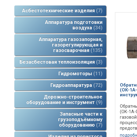
Асбестотехнические изделия
7
Аппаратура подготовки
воздуха
34
Аппаратура газозапорная,
газорегулирующая и
газосварочная
135
Безасбестовая теплоизоляция
3
Гидромоторы
11
Гидроаппаратура
72
Обратн
(ОК-1А-
инстру
Дорожно-строительное
оборудование и инструмент
9
Обратны
(ОК-1А-
Запасные части к
газовой
грузоподъёмному
процесс
оборудованию
7
предотв
Обратны
подроб
Изделия из пористого