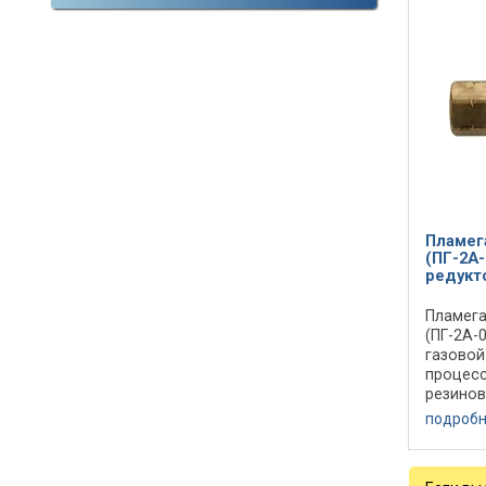
Пламег
(ПГ-2А-
редукт
Пламега
(ПГ-2А-
газовой
процесс
резинов
и газов
подроб
них обра