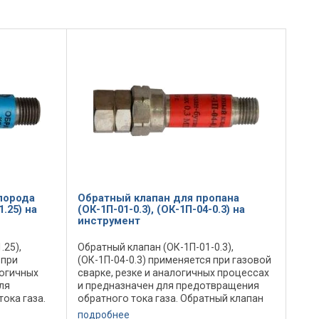
лорода
Обратный клапан для пропана
1.25) на
(ОК-1П-01-0.3), (ОК-1П-04-0.3) на
инструмент
.25),
Обратный клапан (ОК-1П-01-0.3),
 при
(ОК-1П-04-0.3) применяется при газовой
логичных
сварке, резке и аналогичных процессах
ля
и предназначен для предотвращения
ока газа.
обратного тока газа. Обратный клапан
.25),
(ОК-1П-01-0.3), (ОК-1П-04-0.3)
подробнее