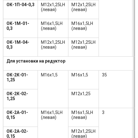
ОК-1П-04-0,3
М12х1,25LH
М12х1,25LH
(левая)
(левая)
ОК-1М-01-
М16х1,5LH
М16х1,5LH
0,3
(левая)
(левая)
ОК-1М-04-
М12х1,25LH
М12х1,25LH
0,3
(левая)
(левая)
Для установки на редуктор
ОК-2К-01-
М16х1,5
М16х1,5
35
1
1,25
ОК-2К-02-
М12х1,25
1,25
ОК-2А-01-
М16х1,5LH
М16х1,5LH
3
0
0,15
(левая)
(левая)
ОК-2А-02-
М12х1,25LH
0,15
(левая)