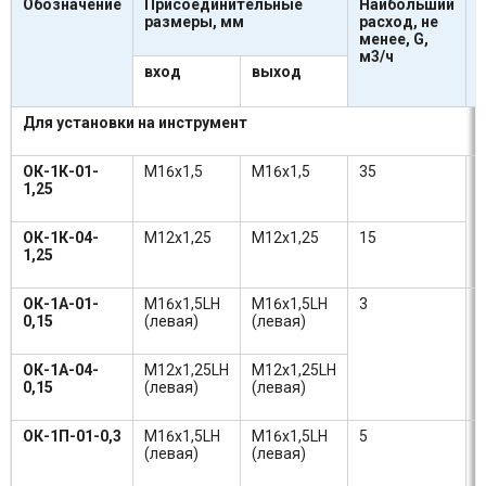
Обозначение
Присоединительные
Наибольший
размеры, мм
расход, не
р
менее, G,
д
м3/ч
вход
выход
(
Для установки на инструмент
ОК-1К-01-
М16х1,5
М16х1,5
35
1
1,25
ОК-1К-04-
М12х1,25
М12х1,25
15
1,25
ОК-1А-01-
М16х1,5LH
М16х1,5LH
3
0
0,15
(левая)
(левая)
ОК-1А-04-
М12х1,25LH
М12х1,25LH
0,15
(левая)
(левая)
ОК-1П-01-0,3
М16х1,5LH
М16х1,5LH
5
0
(левая)
(левая)