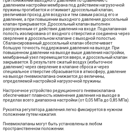
При понижении выходного давления по сравнению с
давлением настройки мембрана под действием нагрузочной
пружины прогибается и отжимает дроссельный клапан,
увеличивая проход для воздуха и тем самым расход его и
давление, а при повышении выходного давления дроссельный
клапан прикрывается. Дроссельный клапан выполнен
разгруженным от действия давления на входе. Подклапанная
полость изолирована от входного отверстия и соединена через
сверление в дроссельном клапане с выходной полостью.
Сбалансированный дроссельный клапан обеспечивает
большую точность поддержания давления на выходе. При
повышенном давлении на выходе выше давления настройки,
мембранный узел перемещается вверх, и дроссельный клапан
закрывается. В результате сжатый воздух (избыточное
давление) через сверление в клапане сброса и через
специальное отверстие сбрасывается в атмосферу, давление
на выходе пневмоклапана снижается до величины,
определяемой настройкой нагрузочной пружины.
Настроечное устройство редукционного пневмоклапана
обеспечивает плавность изменения давления на выходе в
пределах всего диапазона настройки (от 0,05 МПа до 0,85 МПа).
Рукоятка регулятора давления легко фиксируется в нужном
положении путем нажатия.
Пневмоклапаны могут быть установлены в любом
пространственном положении.