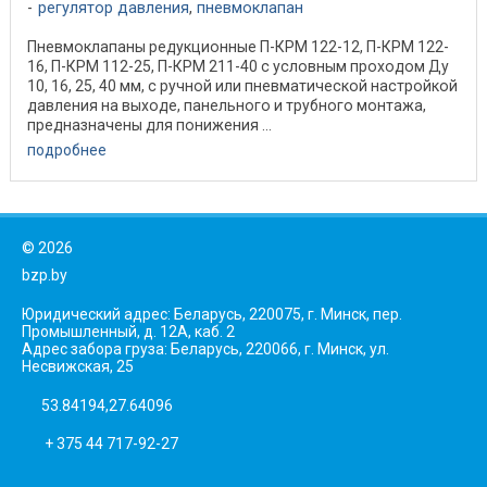
регулятор давления
,
пневмоклапан
Пневмоклапаны редукционные П-КРМ 122-12, П-КРМ 122-
16, П-КРМ 112-25, П-КРМ 211-40 с условным проходом Ду
10, 16, 25, 40 мм, с ручной или пневматической настройкой
давления на выходе, панельного и трубного монтажа,
предназначены для понижения ...
подробнее
©
2026
bzp.by
Юридический адрес: Беларусь, 220075, г. Минск, пер.
Промышленный, д. 12А, каб. 2
Адрес забора груза: Беларусь, 220066, г. Минск, ул.
Несвижская, 25
53.84194,27.64096
+ 375 44 717-92-27