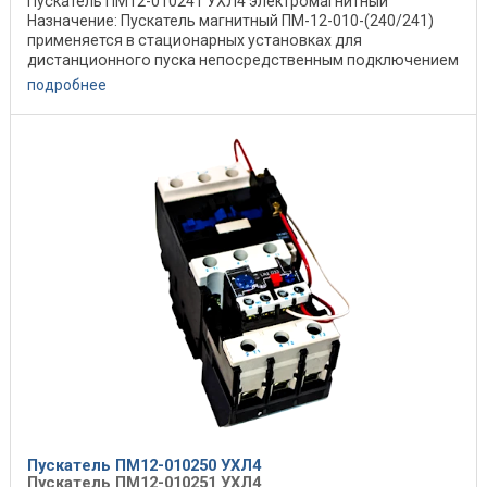
Пускатель ПМ12-010241 УХЛ4 электромагнитный
Назначение: Пускатель магнитный ПМ-12-010-(240/241)
применяется в стационарных установках для
дистанционного пуска непосредственным подключением
к сети, ...
подробнее
Пускатель ПМ12-010250 УХЛ4
Пускатель ПМ12-010251 УХЛ4