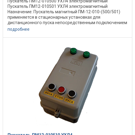
Пускатель ПМ12-010500 УХЛ4 электромагнитный
Пускатель ПМ12-010501 УХЛ4 электромагнитный
Назначение: Пускатель магнитный ПМ-12-010-(500/501)
применяется в стационарных установках для
дистанционного пуска непосредственным подключением
к сети, ...
подробнее
Пускатель ПМ12-010510 УХЛ4