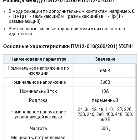
Разница между ПМ12-010200 и ПМ12-010201:
В модификации по дополнительным контактам, например,
0
-
1з+1р
(1 - замыкающий и 1 размыкающий)
и 1 -
1р
(1 -
размыкающий)
.
Все основные силовые характеристики у них полностью
идентичны.
Основные характеристики ПМ12-010(200/201) УХЛ4:
Наименование параметра
Значение
Номинальное напряжение по
660В
изоляции
Номинальное напряжение
380В
Номинальный ток
10А
Род тока
переменный
24, 36, 42, 48, 110, 127, 220,
Номинальное напряжение
230, 240, 380, 400, 440, 500,
управляющей катушки
660 В
Частота
50Гц
Мощность, потребляемая