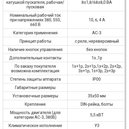
катушкой пускателя, рабочая/
8±1,8/68±8,0 ВА
пусковая
Номинальный рабочий ток
при напряжениях 380, 550,
10, 6, 4 А
660 В
Категория применения
АС-3
Принцип работы
с реле, нереверсивный
Наличие кнопок управления
без кнопок
Дополнительные контакты
1з ,1р
По заказу покупателя
1з+1р, 2з+1р,1з+2р, 2з+2р,
возможна комплектация
3з+1р, 1з+3р, 2з+3р
Степень защиты аппарата
IP00
Габаритные размеры
Установочные размеры
35х50 мм
Крепление
DIN-рейка, болты
Мощность двигателя (для
5,5 кВТ
категории АС-3, 380В)
Климатическое исполнение
У3