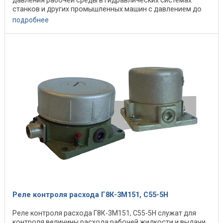
станков и других промышленных машин с давлением до
32 МПа. ...
подробнее
Реле контроля расхода Г8К-3М151, С55-5Н
Реле контроля расхода Г8К-3М151, С55-5Н служат для
контроля величины расхода рабочей жидкости и выдачи