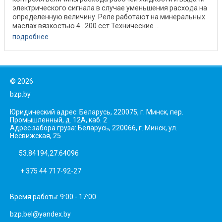
электрического сигнала в случае уменьшения расхода на
определенную величину. Реле работают на минеральных
маслах вязкостью 4…200 сст Технические ...
подробнее
©
2026
bzp.by
Юридический адрес: Беларусь, 220075, г. Минск, пер.
Промышленный, д. 12А, каб. 2
Адрес забора груза: Беларусь, 220066, г. Минск, ул.
Несвижская, 25
53.84194,27.64096
+ 375 44 717-92-27
Время работы: 9:00 - 17:00
bzp.bel@yandex.by