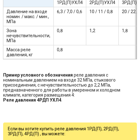
1РД(П)УХЛ4
2РД(П)УХЛ4
3РД(П)
Давление на входе
6,3 / 7,0 / 0,6
10 / 11 / 0,8
20 / 22 / 
номин. / макс. / мин.,
МПа
Зона
0,8
1,2
1,8
нечувствительности,
МПа
Масса реле
0,8
давления, кг
Пример условного обозначения
реле давления с
номинальным давлением на входе 32 МПа, стыкового
присоединения, с нечувствительностью до 2,2 МПа,
предназначенного для работы в умеренном и холодном
климате, категория размещения 4:
Реле давления 4РДП УХЛ4
.
Если вы хотите купить реле давления 1РД(П), 2РД(П),
3РД(П), 4РД(П) , вы можете: