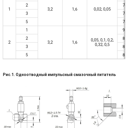
2
74
1
3,2
1,6
0,02; 0,05
3
74
5
74
1
92
2
87
0,05; 0,1; 0,2;
2
3,2
1,6
0,32; 0,5
3
87
5
87
Рис.1. Одноотводный импульсный смазочный питатель