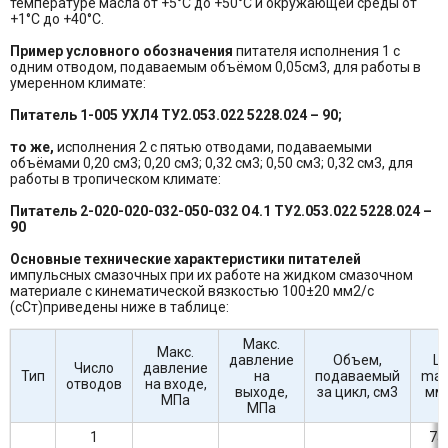
температуре масла от +5°С до +50°С и окружающей среды от
+1°С до +40°С.
Пример условного обозначения
питателя исполнения 1 с
одним отводом, подаваемым объёмом 0,05см3, для работы в
умеренном климате:
Питатель 1-005 УХЛ4 ТУ2.053.022 5228.024 – 90;
то же,
исполнения 2 с пятью отводами, подаваемыми
объёмами 0,20 см3; 0,20 см3; 0,32 см3; 0,50 см3; 0,32 см3, для
работы в тропическом климате:
Питатель 2-020-020-032-050-032 О4.1 ТУ2.053.022 5228.024 –
90
Основные технические характеристики питателей
импульсных смазочных при их работе на жидком смазочном
материале с кинематической вязкостью 100±20 мм2/с
(сСт)приведены ниже в таблице:
Макс.
Макс.
давление
Объем,
L
Число
давление
Тип
на
подаваемый
max
отводов
на входе,
выходе,
за цикл, см3
мм,
МПа
МПа
1
78