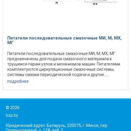
Питатели последовательные смазочные МИ, М, МХ,
МГ
Питатели последовательные смазочные МИ, М, МХ, МГ
предназначены для подачи смазочного материала к
трущимся парам узлов и механизмов машин. Питателями
комплектуются циркуляционные смазочные системы,
системы смазки периодической подачи и другие. ...
подробнее
©
2026
bzp.by
Юридический адрес: Беларусь, 220075, г. Минск, пер.
Промышленный, д. 12А, каб. 2