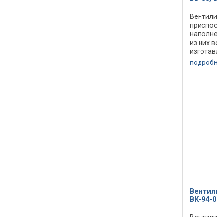
Вентили
приспос
наполне
из них 
изготав
ВВ-88 д
подроб
среднег
установк
Вентил
ВК-94-0
Вентили