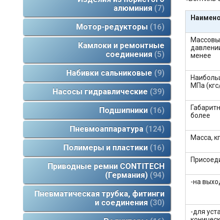
алюминия
7
Наимено
Мотор-редукторы
16
Массовый
Камлоки и ремонтные
давлении
соединения
5
менее
Набивки сальниковые
9
Наиболь
МПа (кгс
Насосы гидравлические
39
Габаритн
Подшипники
16
более
Пневмоаппаратура
124
Масса, кг
Полимеры и пластики
16
Присоед
Приводные ремни CONTITECH
(Германия)
94
-на выхо
Пневматическая трубка, фитинги
и соединения
30
-для уст
коническ