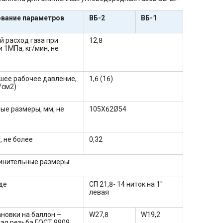
вание параметров
ВБ-2
ВБ-1
 расход газа при
12,8
 1МПа, кг/мин, не
шее рабочее давление,
1,6 (16)
/см2)
ые размеры, мм, не
105Х62Ø54
, не более
0,32
инительные размеры:
де
СП 21,8- 14 ниток на 1"
левая
ановки на баллон –
W27,8
W19,2
ая резьба ГОСТ 9909