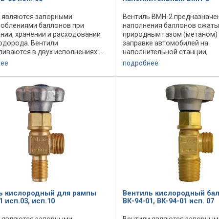
 являются запорными
Вентиль ВМН-2 предназначе
облениями баллонов при
наполнения баллонов сжат
нии, хранении и расходовании
природным газом (метаном)
водорода. Вентили
заправке автомобилей на
ливаются в двух исполнениях: -
наполнительной станции,
ля установки на баллоны
комплектуется заглушкой Ве
нее
подробнее
о объема; - ВВ-88 исп.03 для
ВМР-2 предназначен для пи
и на баллоны ...
основной газовой магистра
автомобиля при его ...
ь кислородный для рампы
Вентиль кислородный ба
1 исп.03, исп.10
ВК-94-01, ВК-94-01 исп. 07
 являются запорными
Вентили являются запорным