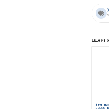
В
К
Ещё из 
Вентил
ВВ-88, 