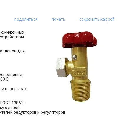
поделиться
печать
сохранить как pdf
ля сжиженных
 устройством
баллонов для
 исполнения
00 С;
при перерывах
 ГОСТ 13861-
ку с левой
вителей редукторов и регуляторов.