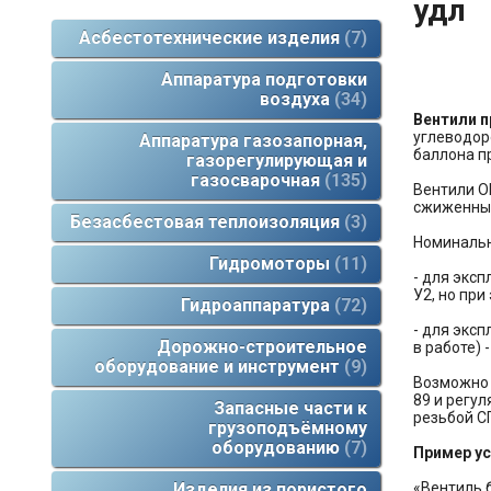
удл
Асбестотехнические изделия
7
Аппаратура подготовки
воздуха
34
Вентили 
углеводор
Аппаратура газозапорная,
баллона п
газорегулирующая и
газосварочная
135
Вентили О
сжиженных
Безасбестовая теплоизоляция
3
Номинальн
Гидромоторы
11
- для экс
У2, но пр
Гидроаппаратура
72
- для экс
Дорожно-строительное
в работе) 
оборудование и инструмент
9
Возможно 
89 и регу
Запасные части к
резьбой СП
грузоподъёмному
оборудованию
7
Пример ус
«Вентиль 
Изделия из пористого