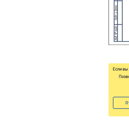
Если вы
Позв
О