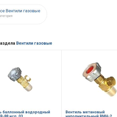
се Вентили газовые
атегория
раздела
Вентили газовые
ь баллонный водородный
Вентиль метановый
ВВ-88 исп. 03
наполнительный ВМН-2