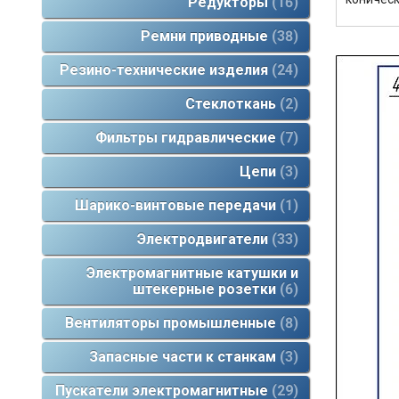
Редукторы
16
Ремни приводные
38
Резино-технические изделия
24
Стеклоткань
2
Фильтры гидравлические
7
Цепи
3
Шарико-винтовые передачи
1
Электродвигатели
33
Электромагнитные катушки и
штекерные розетки
6
Вентиляторы промышленные
8
Запасные части к станкам
3
Пускатели электромагнитные
29