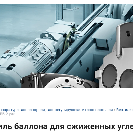
ппаратура газозапорная, газорегулирующая и газосварочная
»
Вентили
 ВБ-2 удл
иль баллона для сжиженных угле