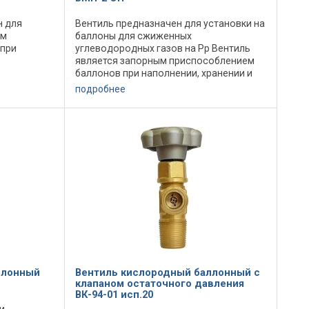
н для
Вентиль предназначен для установки на
ым
баллоны для сжиженных
 при
углеводородных газов на Рр Вентиль
является запорным приспособлением
баллонов при наполнении, хранении и
нтиль
расходовании из него газа. Вентиль ОКП
подробнее
тания
36 4573 изготавливается по ТУ 304-20-6-
ли
90. ...
ллонный
Вентиль кислородный баллонный с
клапаном остаточного давления
ВК-94-01 исп.20
и