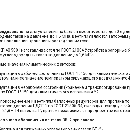
предназначены
для установки на баллон вместимостью до 50 л д
одных газов на давление до 1,6 МПа. Вентили являются запорным
ри наполнении, хранении и расходовании газа.
КП 48 5881 изготавливаются по ГОСТ 21804 Устройства запорные 
 углеводородных газов на давление до 1,6 МПа.
ые значения климатических факторов:
плуатации в рабочем состоянии по ГОСТ 15150 для климатического
и этом нижнее значение температуры окружающего воздуха минус 4
плуатации в нерабочем состоянии (хранение и транспортирование 
- по ГОСТ 15150 для климатического исполнения У2.
присоединение к вентилям баллонных редукторов для пропана по
ляторов давления РДСГ-1 по ГОСТ 21805-94, имеющих накидную гай
 21,8 – 14 ниток на 1", причем независимо от предприятий изгото
ловного обозначения вентиля ВБ-2 при заказе:
баллона для сжиженных углеводородных газов ВБ-2».