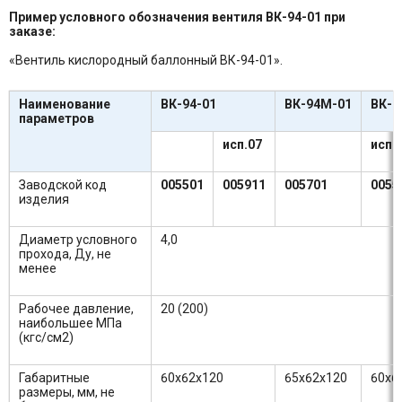
Пример условного обозначения вентиля ВК-94-01 при
заказе:
«Вентиль кислородный баллонный ВК-94-01».
Наименование
ВК-94-01
ВК-94М-01
ВК-9
параметров
исп.07
исп.
Заводской код
005501
005911
005701
0055
изделия
Диаметр условного
4,0
прохода, Ду, не
менее
Рабочее давление,
20 (200)
наибольшее МПа
(кгс/см2)
Габаритные
60х62х120
65х62х120
60х6
размеры, мм, не