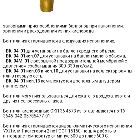
запорными приспособлениями баллонов при наполнении,
хранении и расходовании из них кислорода.
Вентили изготавливаются в следующих исполнениях:
- ВК-94-01
для установки на баллон среднего объема;
- ВК-94-01исп.07
для установки на баллон малого объема;
- ВК-94М-01
с разрывной предохранительной мембраной c
давлением срабатывания 300-330 кгс/см2;
- ВК-94-01 исп.03 и исп.10
для установки на коллектор рампы
или в газовую сеть;
- ВК-94-01 исп.13
комплектуется дренажным штуцером
(ниппелем).
Вентили могут использоваться для сжатого воздуха, азота и
других неагрессивных газов.
Вентили кислородные ОКП 36 4573 изготавливаются по ТУ
3645-042-05785477-01.
Вентили изготавливаются видов климатического исполнения
УХЛ или Т категории 2 по ГОСТ 15150, но для работы в
интервале температур от минус 500 до плюс 600 С.