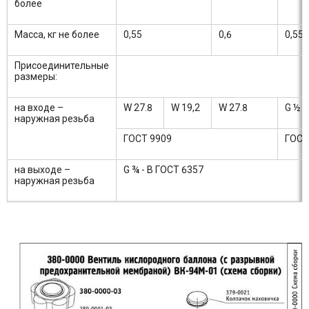
более
Масса, кг не более
0,55
0,6
0,55
Присоединительные
размеры:
на входе –
W 27.8
W 19,2
W 27.8
G ½ -
наружная резьба
ГОСТ 9909
ГОСТ
на выходе –
G ¾ - В ГОСТ 6357
наружная резьба