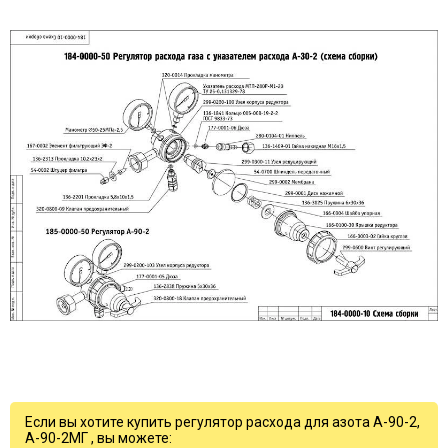
Если вы хотите купить регулятор расхода для азота А-90-2,
А-90-2МГ , вы можете: