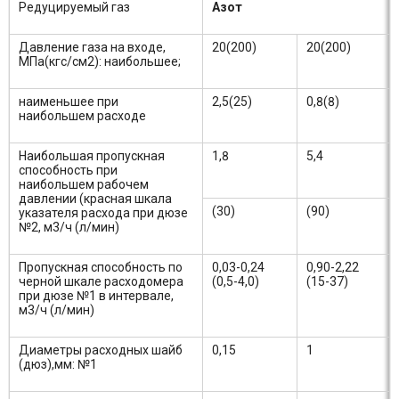
Редуцируемый газ
Азот
Давление газа на входе,
20(200)
20(200)
МПа(кгс/см2): наибольшее;
наименьшее при
2,5(25)
0,8(8)
наибольшем расходе
Наибольшая пропускная
1,8
5,4
способность при
наибольшем рабочем
давлении (красная шкала
(30)
(90)
указателя расхода при дюзе
№2, м3/ч (л/мин)
Пропускная способность по
0,03-0,24
0,90-2,22
черной шкале расходомера
(0,5-4,0)
(15-37)
при дюзе №1 в интервале,
м3/ч (л/мин)
Диаметры расходных шайб
0,15
1
(дюз),мм: №1