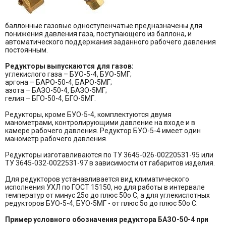
баллонные газовые одноступенчатые предназначены для
понижения давления газа, поступающего из баллона, и
автоматического поддержания заданного рабочего давления
постоянным.
Редукторы выпускаются для газов:
углекислого газа – БУО-5-4, БУО-5МГ;
аргона – БАРО-50-4, БАРО-5МГ;
азота – БАЗО-50-4, БАЗО-5МГ;
гелия – БГО-50-4, БГО-5МГ.
Редукторы, кроме БУО-5-4, комплектуются двумя
манометрами, контролирующими давление на входе и в
камере рабочего давления. Редуктор БУО-5-4 имеет один
манометр рабочего давления.
Редукторы изготавливаются по ТУ 3645-026-00220531-95 или
ТУ 3645-032-0022531-97 в зависимости от габаритов изделия.
Для редукторов устанавливается вид климатического
исполнения УХЛ по ГОСТ 15150, но для работы в интервале
температур от минус 25о до плюс 50о С, а для углекислотных
редукторов БУО-5-4, БУО-5МГ - от плюс 5о до плюс 50о С.
Пример условного обозначения редуктора БАЗО-50-4 при