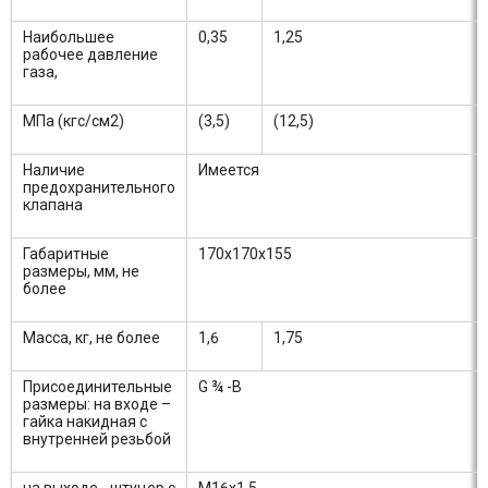
Наибольшее
0,35
1,25
рабочее давление
газа,
МПа (кгс/см2)
(3,5)
(12,5)
Наличие
Имеется
предохранительного
клапана
Габаритные
170х170х155
размеры, мм, не
более
Масса, кг, не более
1,6
1,75
Присоединительные
G ¾ -B
размеры: на входе –
гайка накидная с
внутренней резьбой