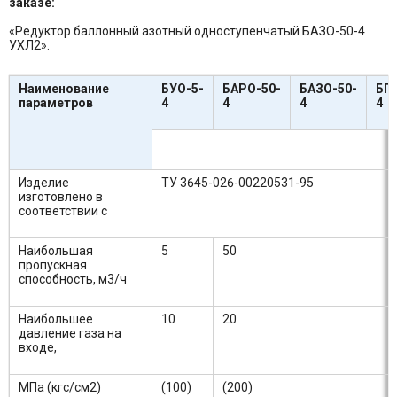
заказе:
«Редуктор баллонный азотный одноступенчатый БАЗО-50-4
УХЛ2».
Наименование
БУО-5-
БАРО-50-
БАЗО-50-
БГО
параметров
4
4
4
4
Изделие
ТУ 3645-026-00220531-95
изготовлено в
соответствии с
Наибольшая
5
50
пропускная
способность, м3/ч
Наибольшее
10
20
давление газа на
входе,
МПа (кгс/см2)
(100)
(200)