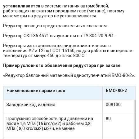
устанавливается
в системе питания автомобилей,
работающих на сжатом природном газе (метане), поэтому
манометры на редуктор не устанавливаются.
Редуктор оснащен предохранительным клапаном.
Редуктор ОКП 36 4571 выпускается по ТУ 304-20-9-91.
Редукторы изготавливаются видов климатического
исполнения У2 и Т2 по ГОСТ 15150, но для работы в интервале
температур от минус 450 до плюс 800 С.
Пример условного обозначения редуктора при заказе:
«Редуктор баллонный метановый одноступенчатый БМО-80-2».
Наименование параметров
БМО-80-2
Заводской код изделия
008130
Пропускная способность при давлении на
80
входе 1,6 МПа (16 кгс/см2) и рабочем 0,8
МПа ( 8,0 кгс/см2) м3/ч, не менее