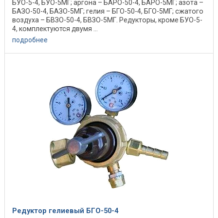
БУО-5-4, БУО-5МГ; аргона – БАРО-50-4, БАРО-5МГ; азота –
БАЗО-50-4, БАЗО-5МГ; гелия – БГО-50-4, БГО-5МГ; сжатого
воздуха – БВЗО-50-4, БВЗО-5МГ. Редукторы, кроме БУО-5-
4, комплектуются двумя ...
подробнее
Редуктор гелиевый БГО-50-4