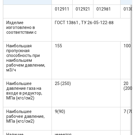
012911
012921
012981
0130
Изделие
ГОСТ 13861 , ТУ 26-05-122-88
изготовлено в
соответствии с
Наибольшая
155
100
пропускная
способность при
наибольшем
рабочем давлении,
м3/ч
Наибольшее
25 (250)
20
давление газа на
(200)
входе в редуктор,
МПа (кгс/см2)
Наибольшее
9(90)
7 (70)
рабочее давление,
МПа (кгс/см2)
Наличие
имеется