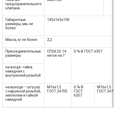
предохранительного
клапана
Габаритные
145х165х190
размеры, мм, не
более
Масса, кг не более
2,2
Присоединительные
СП24,32-14
G ¾-В ГОСТ 6357
размеры:
ниток на 1"
на входе- гайка
накидная с
внутренней резьбой
на выходе – штуцер
М16х1,5
G ¾-В
М16х1,5
с наружной резьбой,
ГОСТ 24705
ГОСТ
ГОСТ 2470
ниппелем и гайкой
6357
накидной