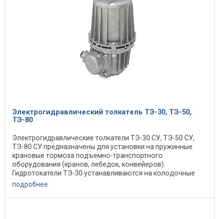
Электрогидравлический толкатель ТЭ-30, ТЭ-50,
ТЭ-80
Электрогидравлические толкатели ТЭ-30 СУ, ТЭ-50 СУ,
ТЭ-80 СУ предназначены для установки на пружинные
крановые тормоза подъемно-транспортного
оборудования (кранов, лебедок, конвейеров).
Гидротокатели ТЭ-30 устанавливаются на колодочные
тормоза ...
подробнее