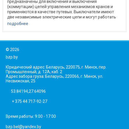
предназначены для включения и выключения
(коммутации) цепей управления механизмов кранов и
применяются в качестве путевых. Выключатели имеют
две независимые электрические цепи и могут работать
как на ...
подробнее
©
2026
bzp.by
Юридический адрес: Беларусь, 220075, г. Минск, пер.
Промышленный, д. 12А, каб. 2
Адрес забора груза: Беларусь, 220066, г. Минск, ул.
Несвижская, 25
53.84194,27.64096
+ 375 44 717-92-27
Время работы: 9:00 - 17:00
bzp.bel@yandex.by