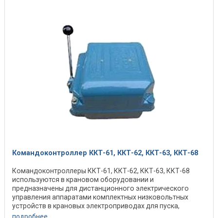
Командоконтроллер ККТ-61, ККТ-62, ККТ-63, ККТ-68
Командоконтроллеры ККТ-61, ККТ-62, ККТ-63, ККТ-68
используются в крановом оборудовании и
предназначены для дистанционного электрического
управления аппаратами комплектных низковольтных
устройств в крановых электроприводах для пуска,
реверсирования и ...
подробнее