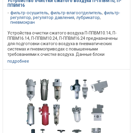
Устройство очистки сжатого воздуха П-ППВМ10, П-
ППВМ16
фильтр-осушитель
,
фильтр-влагоотделитель
,
фильтр-
регулятор
,
регулятор давления
,
лубрикатор
,
пневмокран
Устройства очистки сжатого воздуха П-ППВМ10.14, П-
ППВМ16.14, П-ППВМ10.24, П-ППВМ16.24 предназначены
для подготовки сжатого воздуха в пневматических
системах и пневмоприводах с повышенными
требованиями к очистке воздуха. Данные блоки
подготовки ...
подробнее