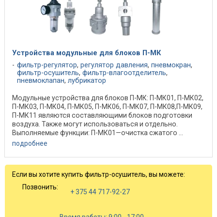
Устройства модульные для блоков П-МК
фильтр-регулятор
,
регулятор давления
,
пневмокран
,
фильтр-осушитель
,
фильтр-влагоотделитель
,
пневмоклапан
,
лубрикатор
Модульные устройства для блоков П-МК: П-МК01, П-МК02,
П-МК03, П-МК04, П-МК05, П-МК06, П-МК07, П-МК08,П-МК09,
П-МК11 являются составляющими блоков подготовки
воздуха. Также могут использоваться и отдельно.
Выполняемые функции: П-МК01—очистка сжатого ...
подробнее
Если вы хотите купить фильтр-осушитель, вы можете:
Позвонить:
+ 375 44 717-92-27
Время работы: 9:00 - 17:00