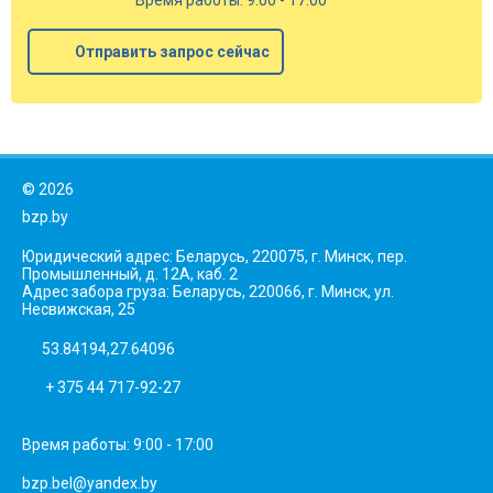
Отправить запрос сейчас
©
2026
bzp.by
Юридический адрес: Беларусь, 220075, г. Минск, пер.
Промышленный, д. 12А, каб. 2
Адрес забора груза: Беларусь, 220066, г. Минск, ул.
Несвижская, 25
53.84194,27.64096
+ 375 44 717-92-27
Время работы: 9:00 - 17:00
bzp.bel@yandex.by