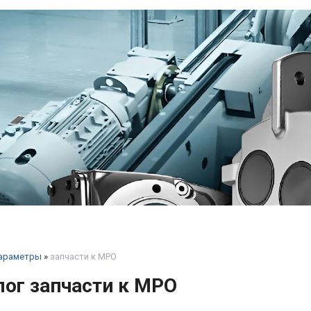
араметры
»
запчасти к МРО
лог запчасти к МРО