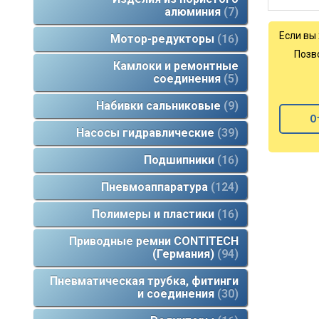
алюминия
7
отвечаю
междуна
Если вы 
Мотор-редукторы
16
Позв
Камлоки и ремонтные
соединения
5
Набивки сальниковые
9
О
Насосы гидравлические
39
Подшипники
16
Пневмоаппаратура
124
Полимеры и пластики
16
Приводные ремни CONTITECH
(Германия)
94
Пневматическая трубка, фитинги
и соединения
30