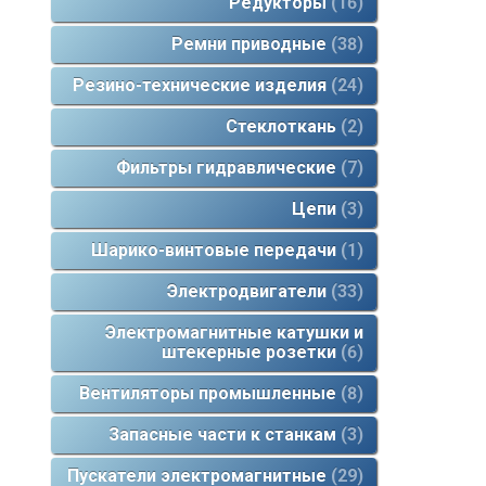
Редукторы
16
Ремни приводные
38
Резино-технические изделия
24
Стеклоткань
2
Фильтры гидравлические
7
Цепи
3
Шарико-винтовые передачи
1
Электродвигатели
33
Электромагнитные катушки и
штекерные розетки
6
Вентиляторы промышленные
8
Запасные части к станкам
3
Пускатели электромагнитные
29