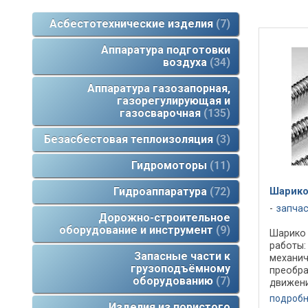
Асбестотехнические изделия
7
Аппаратура подготовки
воздуха
34
Аппаратура газозапорная,
газорегулирующая и
газосварочная
135
Безасбестовая теплоизоляция
3
Гидромоторы
11
Гидроаппаратура
72
Шарико
запча
Дорожно-строительное
оборудование и инструмент
9
Шарико 
работы:
Запасные части к
механич
грузоподъёмному
преобр
оборудованию
7
движени
движени
подроб
Изделия из пористого
Предлаг