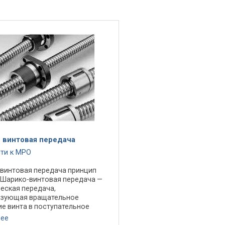
 винтовая передача
сти к МРО
винтовая передача принцип
 Шарико-винтовая передача —
еская передача,
азующая вращательное
е винта в поступательное
е гайки, или наоборот.
нее
аемые к поставке ШВП