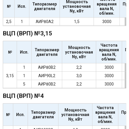
Мощность
Типоразмер
вращения
Пр
№
Исп.
установочная
двигателя
вала
N,
Nу,
кВт
об/мин.
2,5
1
АИР80А2
1,5
3000
ВЦП (ВРП) №3,15
Частота
Мощность
Типоразмер
вращения
П
№
Исп.
установочная
двигателя
вала N,
Nу, кВт
об/мин.
1
АИР80В2
2,2
3000
3,15
1
АИР90L2
3,0
3000
5
АИР80В2
2,2
3000
ВЦП (ВРП) №4
Частота
Мощность
Типо
размер
вращения
Про
№
Исп.
устано
вочная
двигателя
вала
N,
Nу,
кВт
об/мин.