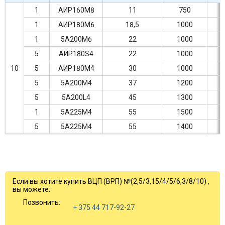
1
АИР160М8
11
750
1
АИР180М6
18,5
1000
1
5А200М6
22
1000
5
АИР180S4
22
1000
10
5
АИР180М4
30
1000
5
5А200М4
37
1200
5
5А200L4
45
1300
1
5А225М4
55
1500
5
5А225М4
55
1400
Если вы хотите купить ВЦП (ВРП) №(2,5/3,15/4/5/6,3/8/10) ,
вы можете:
Позвонить:
+ 375 44 717-92-27