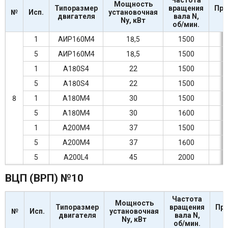
Частота
Мощность
Типоразмер
вращения
Про
№
Исп.
установочная
двигателя
вала N,
Nу, кВт
об/мин.
1
АИР160М4
18,5
1500
5
АИР160М4
18,5
1500
1
А180S4
22
1500
5
А180S4
22
1500
8
1
А180М4
30
1500
5
А180М4
30
1600
1
А200М4
37
1500
5
А200М4
37
1600
5
А200L4
45
2000
ВЦП (ВРП) №10
Частота
Мощность
Типоразмер
вращения
Пр
№
Исп.
установочная
двигателя
вала N,
Nу, кВт
об/мин.