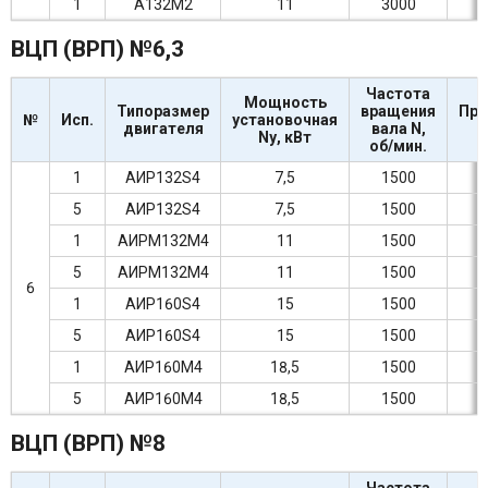
1
А132М2
11
3000
ВЦП (ВРП) №6,3
Частота
Мощность
Типоразмер
вращения
Про
№
Исп.
установочная
двигателя
вала N,
Nу, кВт
об/мин.
1
АИР132S4
7,5
1500
5
АИР132S4
7,5
1500
1
АИРМ132М4
11
1500
5
АИРМ132М4
11
1500
6
1
АИР160S4
15
1500
5
АИР160S4
15
1500
1
АИР160М4
18,5
1500
5
АИР160М4
18,5
1500
ВЦП (ВРП) №8