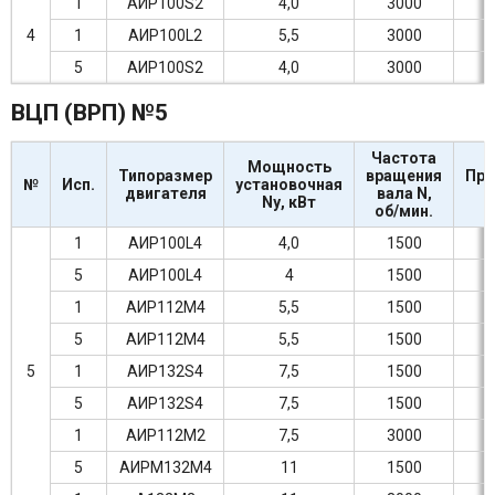
1
АИР100S2
4,0
3000
4
1
АИР100L2
5,5
3000
5
АИР100S2
4,0
3000
ВЦП (ВРП) №5
Частота
Мощность
Типоразмер
вращения
Про
№
Исп.
установочная
двигателя
вала N,
Nу, кВт
об/мин.
1
АИР100L4
4,0
1500
5
АИР100L4
4
1500
1
АИР112М4
5,5
1500
5
АИР112М4
5,5
1500
5
1
АИР132S4
7,5
1500
5
АИР132S4
7,5
1500
1
АИР112М2
7,5
3000
5
АИРМ132М4
11
1500