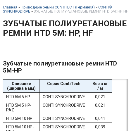
Главная
»
Приводные ремни CONTITECH (Германия)
»
CONTI®
SYNCHRODRIVE
»
ЗУБЧАТЫЕ ПОЛИУРЕТАНОВЫЕ РЕМНИ HTD 5M: HP, HF
ЗУБЧАТЫЕ ПОЛИУРЕТАНОВЫЕ
РЕМНИ HTD 5M: HP, HF
Зубчатые полиуретановые ремни HTD
5M-HP
Описание
Серия ContiTech
Вес в кг
(ширина в мм)
/ м
HTD 5M 5 HP
CONTI SYNCHRODRIVE
0,021
HTD 5M 5 HP-
CONTI SYNCHRODRIVE
0,021
PAZ
HTD 5M 10 HP
CONTI SYNCHRODRIVE
0,041
HTD 5M 10 HP-
CONTI SYNCHRODRIVE
0,039