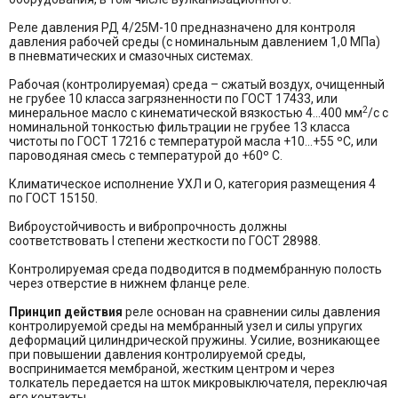
Реле давления РД 4/25М-10 предназначено для контроля
давления рабочей среды (с номинальным давлением 1,0 МПа)
в пневматических и смазочных системах.
Рабочая (контролируемая) среда – сжатый воздух, очищенный
не грубее 10 класса загрязненности по ГОСТ 17433, или
2
минеральное масло с кинематической вязкостью 4…400 мм
/с с
номинальной тонкостью фильтрации не грубее 13 класса
чистоты по ГОСТ 17216 с температурой масла +10…+55 ºС, или
пароводяная смесь с температурой до +60º С.
Климатическое исполнение УХЛ и О, категория размещения 4
по ГОСТ 15150.
Виброустойчивость и вибропрочность должны
соответствовать I степени жесткости по ГОСТ 28988.
Контролируемая среда подводится в подмембранную полость
через отверстие в нижнем фланце реле.
Принцип действия
реле основан на сравнении силы давления
контролируемой среды на мембранный узел и силы упругих
деформаций цилиндрической пружины. Усилие, возникающее
при повышении давления контролируемой среды,
воспринимается мембраной, жестким центром и через
толкатель передается на шток микровыключателя, переключая
его контакты.