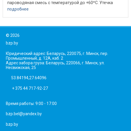
пароводяная смесь с температурой до +60ºС. Утечка
рабочей ...
подробнее
©
2026
bzp.by
Юридический адрес: Беларусь, 220075, г. Минск, пер.
Промышленный, д. 12А, каб. 2
Адрес забора груза: Беларусь, 220066, г. Минск, ул.
Несвижская, 25
53.84194,27.64096
+ 375 44 717-92-27
Время работы: 9:00 - 17:00
bzp.bel@yandex.by
bzp.by