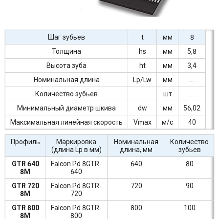
Шаг зубьев
t
мм
8
Толщина
hs
мм
5,8
Высота зуба
ht
мм
3,4
Номинальная длина
Lp/Lw
мм
...
Количество зубьев
шт
...
Минимальный диаметр шкива
dw
мм
56,02
Максимальная линейная скорость
Vmax
м/c
40
Профиль
Маркировка
Номинальная
Количество
(длина Lp в мм)
длина, мм
зубьев
GTR 640
Falcon Pd 8GTR-
640
80
8M
640
GTR 720
Falcon Pd 8GTR-
720
90
8M
720
GTR 800
Falcon Pd 8GTR-
800
100
8M
800