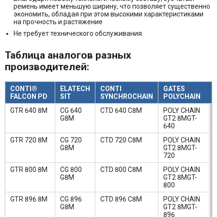
ремень имеет меньшую ширину, что позволяет существенно
экономить, обладая при этом высокими характеристиками
на прочность и растяжение
Не требует технического обслуживания.
Таблица аналогов разных
производителей:
CONTI®
ELATECH
CONTI
GATES
FALCON PD
SIT
SYNCHROCHAIN
POLYCHAIN
GTR 640 8M
CG 640
CTD 640 C8M
POLY CHAIN
G8M
GT2 8MGT-
640
GTR 720 8M
CG 720
CTD 720 C8M
POLY CHAIN
G8M
GT2 8MGT-
720
GTR 800 8M
CG 800
CTD 800 C8M
POLY CHAIN
G8M
GT2 8MGT-
800
GTR 896 8M
CG 896
CTD 896 C8M
POLY CHAIN
G8M
GT2 8MGT-
896