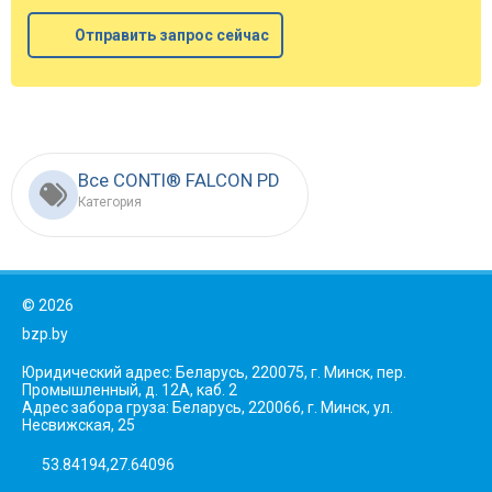
Отправить запрос сейчас
Все CONTI® FALCON PD
Категория
©
2026
bzp.by
Юридический адрес: Беларусь, 220075, г. Минск, пер.
Промышленный, д. 12А, каб. 2
Адрес забора груза: Беларусь, 220066, г. Минск, ул.
Несвижская, 25
53.84194,27.64096