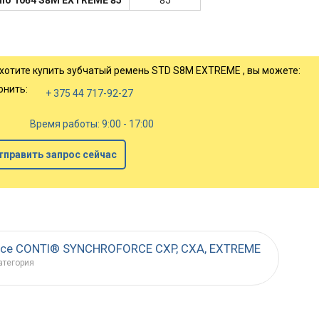
 по 1064 S8M EXTREME 85
85
 хотите купить зубчатый ремень STD S8M EXTREME , вы можете:
онить:
+ 375 44 717-92-27
Время работы: 9:00 - 17:00
тправить запрос сейчас
се CONTI® SYNCHROFORCE CXP, CXA, EXTREME
атегория