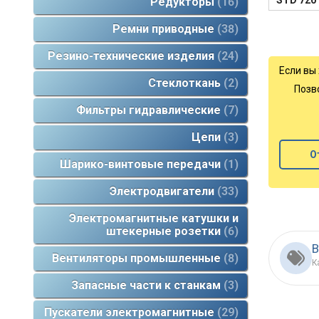
STD 720
Редукторы
16
Ремни приводные
38
Резино-технические изделия
24
Если вы
Стеклоткань
2
Позв
Фильтры гидравлические
7
Цепи
3
О
Шарико-винтовые передачи
1
Электродвигатели
33
Электромагнитные катушки и
штекерные розетки
6
В
Вентиляторы промышленные
8
К
Запасные части к станкам
3
Пускатели электромагнитные
29