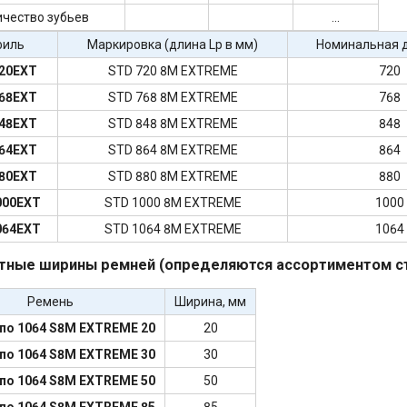
чество зубьев
...
филь
Маркировка (длина Lp в мм)
Номинальная д
20EXT
STD 720 8M EXTREME
720
68EXT
STD 768 8M EXTREME
768
48EXT
STD 848 8M EXTREME
848
64EXT
STD 864 8M EXTREME
864
80EXT
STD 880 8M EXTREME
880
000EXT
STD 1000 8M EXTREME
1000
064EXT
STD 1064 8M EXTREME
1064
тные ширины ремней (определяются ассортиментом ст
Ремень
Ширина, мм
 по 1064 S8M EXTREME 20
20
 по 1064 S8M EXTREME 30
30
 по 1064 S8M EXTREME 50
50