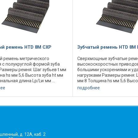
ый ремень HTD 8M CXP
Зубчатый ремень HTD 8M
й ремень метрического
Сверхмощные зубчатые ремн
 с полукруглой формой зуба
высокоскоростных приводов
Размеры ремня: Шаг зубьев t мм
большими ускорениями и уд
на hs мм 5,6 Высота зуба ht мм
нагрузками Размеры ремня: Ш
нальная длина Lp/Lw мм ...
мм 8 Толщина hs мм 5,6 Высо
тво зубьев ... Минимальный
мм 3,4 Номинальная длина Lp/
нее
подробнее
 шкива dw мм 56,02
Количество зубьев ... Профи
льная ...
Маркировка ...
ленный, д. 12А, каб. 2