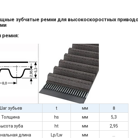
щные зубчатые ремни для высокоскоростных приводо
ами
 ремня:
Шаг зубьев
t
мм
8
Толщина
hs
мм
5,3
ысота зуба
ht
мм
2,95
нальная длина
Lp/Lw
мм
...