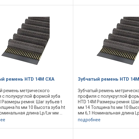
тво зубьев ... Профиль
ка ...
ый ремень HTD 14M CXA
Зубчатый ремень HTD 14M
й ремень метрического
Зубчатый ремень метрическ
 с полукруглой формой зуба
профиля с полукруглой форм
 Размеры ремня: Шаг зубьев t
HTD 14M Размеры ремня: Шаг
олщина hs мм 10 Высота зуба ht
мм 14 Толщина hs мм 10 Высо
оминальная длина Lp/Lw мм ...
мм 6,1 Номинальная длина Lp/
тво зубьев ... Минимальный
Количество зубьев ... Мини
нее
подробнее
 шкива dw мм 124,78
диаметр шкива dw мм 124,78
льная ...
Максимальная ...