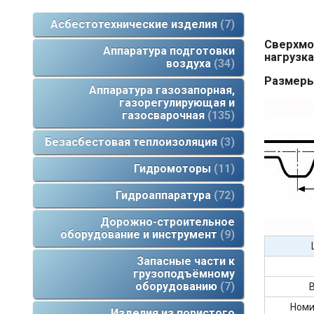
Асбестотехнические изделия
7
Сверхмо
Аппаратура подготовки
нагрузк
воздуха
34
Размеры
Аппаратура газозапорная,
газорегулирующая и
газосварочная
135
Безасбестовая теплоизоляция
3
Гидромоторы
11
Гидроаппаратура
72
Дорожно-строительное
оборудование и инструмент
9
Запасные части к
грузоподъёмному
оборудованию
7
В
Номи
Изделия из пористого