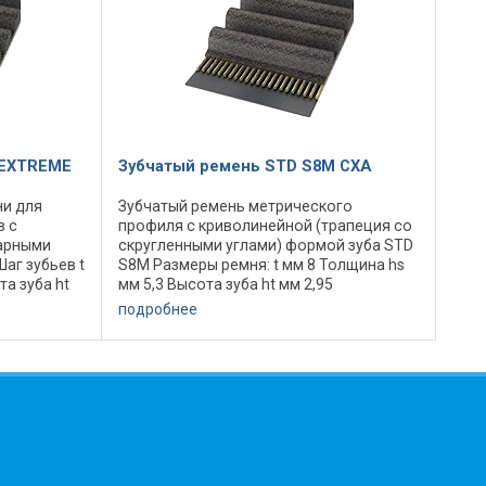
 EXTREME
Зубчатый ремень STD S8M CXA
и для
Зубчатый ремень метрического
 с
профиля с криволинейной (трапеция со
арными
скругленными углами) формой зуба STD
аг зубьев t
S8M Размеры ремня: t мм 8 Толщина hs
та зуба ht
мм 5,3 Высота зуба ht мм 2,95
Lw мм ...
Номинальная длина Lp/Lw мм ...
подробнее
ль
Количество зубьев ... Минимальный
диаметр шкива ...