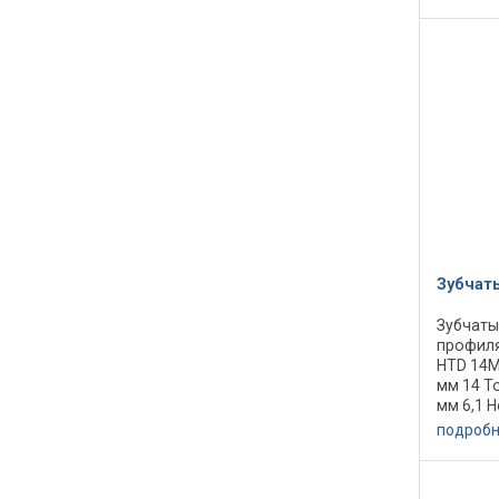
Количес
Маркиров
Зубчат
Зубчаты
профиля
HTD 14M
мм 14 Т
мм 6,1 Н
Количес
подроб
диаметр
Максима