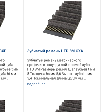
CXP
Зубчатый ремень HTD 8M CXA
ого
Зубчатый ремень метрического
ой зуба
профиля с полукруглой формой зуба
зубьев t мм
HTD 8M Размеры ремня: Шаг зубьев t мм
зуба ht мм
8 Толщина hs мм 5,6 Высота зуба ht мм
мм ...
3,4 Номинальная длина Lp/Lw мм ...
мальный
Количество зубьев ... Минимальный
подробнее
диаметр шкива dw мм 56,02
Максимальная ...