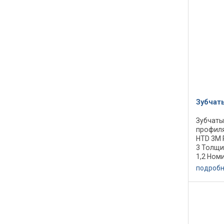
Зубчат
Зубчаты
профиля
HTD 3M 
3 Толщи
1,2 Номи
Количес
подроб
диаметр
Максима