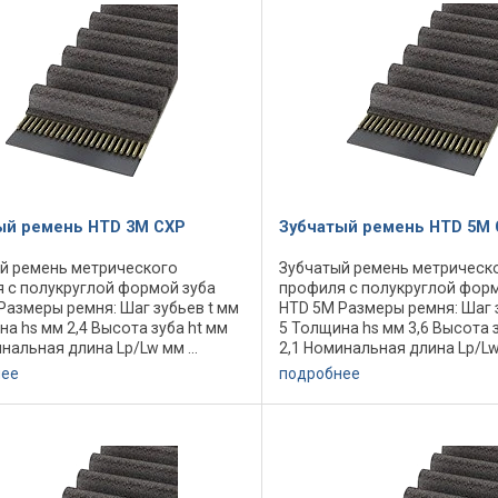
ый ремень HTD 3M CXP
Зубчатый ремень HTD 5M 
й ремень метрического
Зубчатый ремень метрическ
 с полукруглой формой зуба
профиля с полукруглой форм
Размеры ремня: Шаг зубьев t мм
HTD 5M Размеры ремня: Шаг 
на hs мм 2,4 Высота зуба ht мм
5 Толщина hs мм 3,6 Высота 
нальная длина Lp/Lw мм ...
2,1 Номинальная длина Lp/Lw 
тво зубьев ... Минимальный
Количество зубьев ... Мини
нее
подробнее
 шкива dw мм 9,55
диаметр шкива dw мм 22,28
льная ...
Максимальная ...