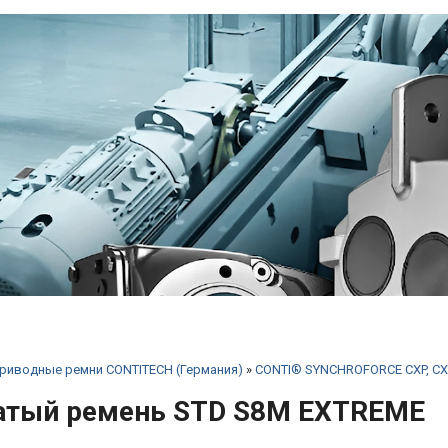
риводные ремни CONTITECH (Германия)
»
CONTI® SYNCHROFORCE CXP, CX
атый ремень STD S8M EXTREME