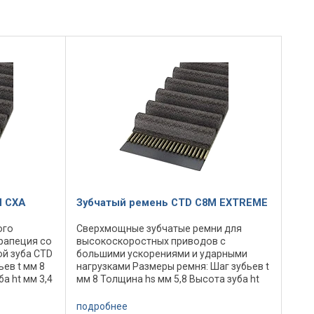
M CXA
Зубчатый ремень CTD C8M EXTREME
ого
Сверхмощные зубчатые ремни для
рапеция со
высокоскоростных приводов с
й зуба CTD
большими ускорениями и ударными
ев t мм 8
нагрузками Размеры ремня: Шаг зубьев t
а ht мм 3,4
мм 8 Толщина hs мм 5,8 Высота зуба ht
...
мм 3,4 Номинальная длина Lp/Lw мм ...
льный ...
Количество зубьев ... Профиль
подробнее