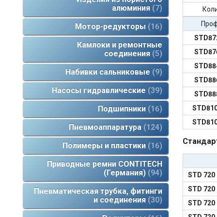
алюминия
7
Коли
Про
Мотор-редукторы
16
STD87
Камлоки и ремонтные
STD87
соединения
5
STD88
Набивки сальниковые
9
STD88
Насосы гидравлические
39
STD88
STD81
Подшипники
16
STD81
Пневмоаппаратура
124
Стандар
Полимеры и пластики
16
Приводные ремни CONTITECH
(Германия)
94
STD 720
STD 720
Пневматическая трубка, фитинги
и соединения
30
STD 720