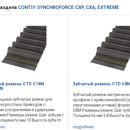
раздела
CONTI® SYNCHROFORCE CXP, CXA, EXTREME
ый ремень CTD C14M
Зубчатый ремень CTD C8
ME
Зубчатый ремень метрическ
щные зубчатые ремни для
профиля с криволинейной (т
коростных приводов с
скругленными углами) формо
и ускорениями и ударными
C8M Размеры ремня: Шаг зубь
ами Размеры ремня: Шаг зубьев t
Толщина hs мм 5,8 Высота зуб
олщина hs мм 10 Высота зуба ht
Номинальная длина Lp/Lw мм 
минальная длина Lp/Lw мм ...
Количество зубьев ... Минима
нее
подробнее