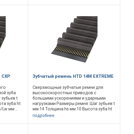
Маркировка ...
 CXP
Зубчатый ремень HTD 14M EXTREME
ого
Сверхмощные зубчатые ремни для
ой зуба
высокоскоростных приводов с
 зубьев t
большими ускорениями и ударными
та зуба ht
нагрузками Размеры ремня: Шаг зубьев t
Lw мм ...
мм 14 Толщина hs мм 10 Высота зуба ht
мальный
мм 6,1 Номинальная длина Lp/Lw мм ...
подробнее
Количество зубьев ... Профиль
Маркировка ...