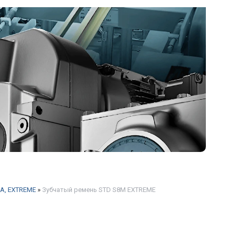
A, EXTREME
»
Зубчатый ремень STD S8M EXTREME