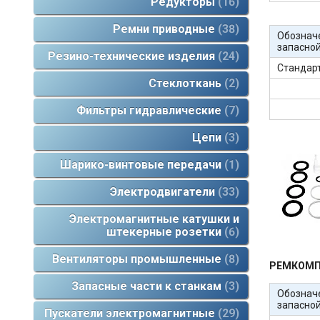
Редукторы
16
Ремни приводные
38
Обознач
запасной
Резино-технические изделия
24
Стандар
Стеклоткань
2
Фильтры гидравлические
7
Цепи
3
Шарико-винтовые передачи
1
Электродвигатели
33
Электромагнитные катушки и
штекерные розетки
6
Вентиляторы промышленные
8
РЕМКОМПЛ
Запасные части к станкам
3
Обознач
запасной
Пускатели электромагнитные
29