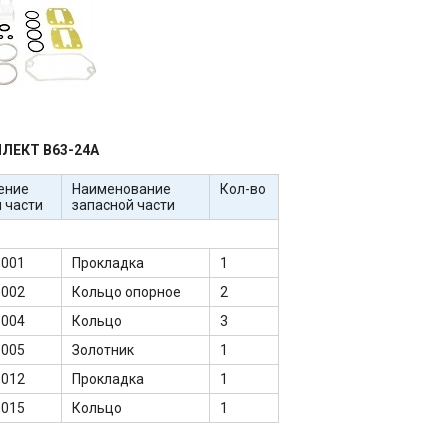
ЛЕКТ В63-24А
ение
Наименование
Кол-во
 части
запасной части
-001
Прокладка
1
-002
Кольцо опорное
2
-004
Кольцо
3
-005
Золотник
1
-012
Прокладка
1
-015
Кольцо
1