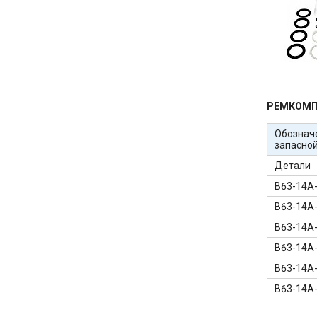
РЕМКОМП
Обознач
запасной
Детали
В63-14А
В63-14А
В63-14А
В63-14А
В63-14А
В63-14А