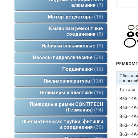
алюминия
7
Мотор-редукторы
16
Камлоки и ремонтные
соединения
5
Набивки сальниковые
9
Насосы гидравлические
39
РЕМКОМП
Подшипники
16
Обознач
Пневмоаппаратура
124
запасной
Детали
Полимеры и пластики
16
В63-14А
Приводные ремни CONTITECH
В63-14А
(Германия)
94
В63-14А
Пневматическая трубка, фитинги
В63-14А
и соединения
30
В63-14А