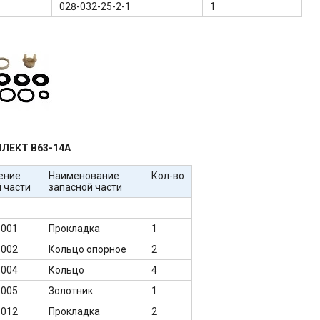
028-032-25-2-1
1
ЛЕКТ В63-14А
ение
Наименование
Кол-во
 части
запасной части
-001
Прокладка
1
-002
Кольцо опорное
2
-004
Кольцо
4
-005
Золотник
1
-012
Прокладка
2