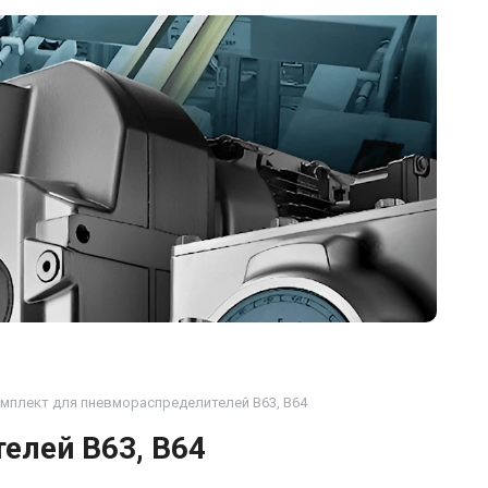
мплект для пневмораспределителей В63, В64
елей В63, В64