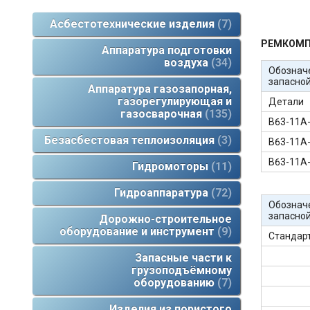
Асбестотехнические изделия
7
РЕМКОМП
Аппаратура подготовки
воздуха
34
Обознач
запасной
Аппаратура газозапорная,
газорегулирующая и
Детали
газосварочная
135
В63-11А
Безасбестовая теплоизоляция
3
В63-11А
В63-11А
Гидромоторы
11
Гидроаппаратура
72
Обознач
запасной
Дорожно-строительное
оборудование и инструмент
9
Стандар
Запасные части к
грузоподъёмному
оборудованию
7
Изделия из пористого