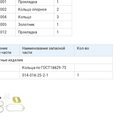
-001
Прокладка
1
-002
Кольцо опорное
2
-004
Кольцо
3
-005
Золотник
1
-012
Прокладка
1
ение
Наименование запасной
Кол-во
 части
части
тные изделия
Кольца по ГОСТ18829-73
014-018-25-2-1
1