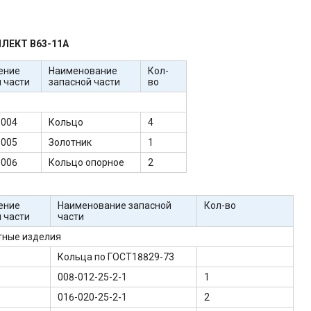
ЛЕКТ В63-11А
ение
Наименование
Кол-
 части
запасной части
во
-004
Кольцо
4
-005
Золотник
1
-006
Кольцо опорное
2
ение
Наименование запасной
Кол-во
 части
части
тные изделия
Кольца по ГОСТ18829-73
008-012-25-2-1
1
016-020-25-2-1
2