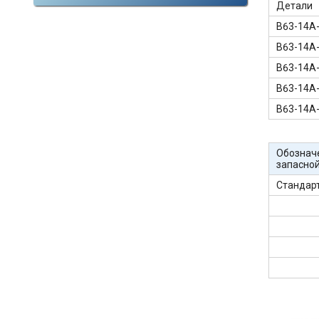
Детали
В63-14А
В63-14А
В63-14А
В63-14А
В63-14А
Обознач
запасной
Стандар