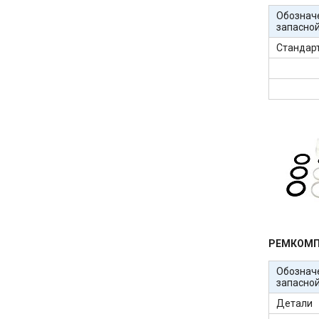
Обознач
запасной
Стандар
РЕМКОМП
Обознач
запасной
Детали