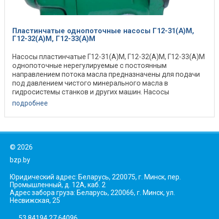
Пластинчатые однопоточные насосы Г12-31(А)М,
Г12-32(А)М, Г12-33(А)М
Насосы пластинчатые Г12-31(А)М, Г12-32(А)М, Г12-33(А)М
однопоточные нерегулируемые с постоянным
направлением потока масла предназначены для подачи
под давлением чистого минерального масла в
гидросистемы станков и других машин. Насосы
изготавливаются ...
подробнее
©
2026
bzp.by
Юридический адрес: Беларусь, 220075, г. Минск, пер.
Промышленный, д. 12А, каб. 2
Адрес забора груза: Беларусь, 220066, г. Минск, ул.
Несвижская, 25
53.84194,27.64096