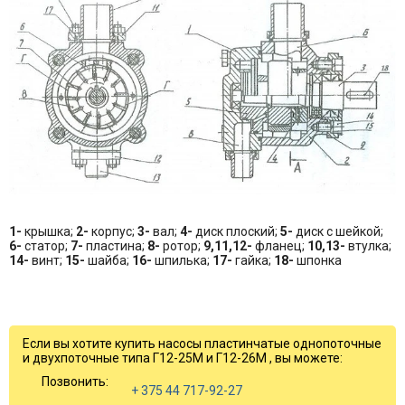
1-
крышка;
2-
корпус;
3-
вал;
4-
диск плоский;
5-
диск с шейкой;
6-
статор;
7-
пластина;
8-
ротор;
9,11,12-
фланец;
10,13-
втулка;
14-
винт;
15-
шайба;
16-
шпилька;
17-
гайка;
18-
шпонка
Если вы хотите купить насосы пластинчатые однопоточные
и двухпоточные типа Г12-25М и Г12-26М , вы можете:
Позвонить:
+ 375 44 717-92-27