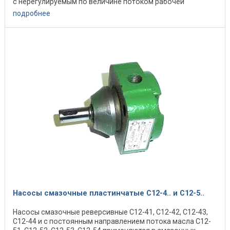
с нерегулируемым по величине потоком рабочей
жидкости. Насосы ...
подробнее
Насосы смазочные пластинчатые С12-4.. и С12-5..
Насосы смазочные реверсивные С12-41, С12-42, С12-43,
С12-44 и с постоянным направлением потока масла С12-