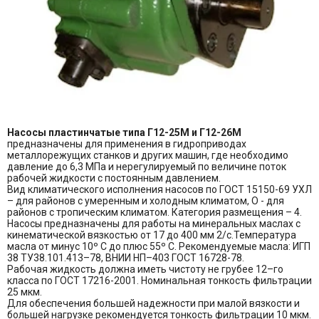
Насосы пластинчатые типа Г12-25М и Г12-26М
предназначены для применения в гидроприводах
металлорежущих станков и других машин, где необходимо
давление до 6,3 МПа и нерегулируемый по величине поток
рабочей жидкости с постоянным давлением.
Вид климатического исполнения насосов по ГОСТ 15150-69 УХЛ
– для районов с умеренным и холодным климатом, О - для
районов с тропическим климатом. Категория размещения – 4.
Насосы предназначены для работы на минеральных маслах с
кинематической вязкостью от 17 до 400 мм 2/с.Температура
масла от минус 10º С до плюс 55º С. Рекомендуемые масла: ИГП
38 ТУ38.101.413–78, ВНИИ НП–403 ГОСТ 16728-78.
Рабочая жидкость должна иметь чистоту не грубее 12–го
класса по ГОСТ 17216-2001. Номинальная тонкость фильтрации
25 мкм.
Для обеспечения большей надежности при малой вязкости и
большей нагрузке рекомендуется тонкость фильтрации 10 мкм.