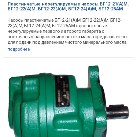
Пластинчатые нерегулируемые насосы БГ12-21(А)М,
БГ12-22(А)М, БГ12-23(А)М, БГ12-24(А)М, БГ12-25АМ
Насосы пластинчатые БГ12-21(А)М, БГ12-22(А)М, БГ12-
23(А)М, БГ12-24(А)М, БГ12-25АМ однопоточные
нерегулируемые первого и второго габарита с
постоянным направлением потока масла предназначены
для подачи под давлением чистого минерального масла
в ...
подробнее