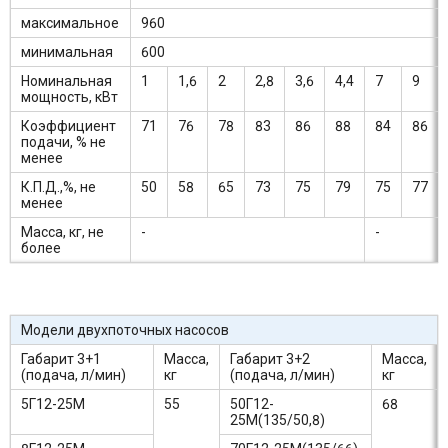
максимальное
960
минимальная
600
Номинальная
1
1,6
2
2,8
3,6
4,4
7
9
мощность, кВт
Коэффициент
71
76
78
83
86
88
84
86
подачи, % не
менее
К.П.Д.,%, не
50
58
65
73
75
79
75
77
менее
Масса, кг, не
-
-
более
Модели двухпоточных насосов
Габарит 3+1
Масса,
Габарит 3+2
Масса,
(подача, л/мин)
кг
(подача, л/мин)
кг
5Г12-25М
55
50Г12-
68
25М(135/50,8)