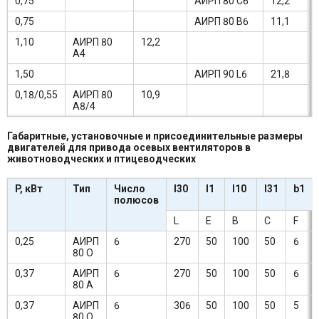
0,75
АИРП 80 С6
12,2
0,75
АИРП 80 В6
11,1
1,10
АИРП 80
12,2
А4
1,50
АИРП 90 L6
21,8
0,18/0,55
АИРП 80
10,9
А8/4
Габаритные, установочные и присоединительные размеры
двигателей для привода осевых вентиляторов в
животноводческих и птицеводческих
P, кВт
Тип
Число
l30
l1
l10
l31
b1
полюсов
L
E
B
C
F
0,25
АИРП
6
270
50
100
50
6
80 О
0,37
АИРП
6
270
50
100
50
6
80 А
0,37
АИРП
6
306
50
100
50
5
80 О