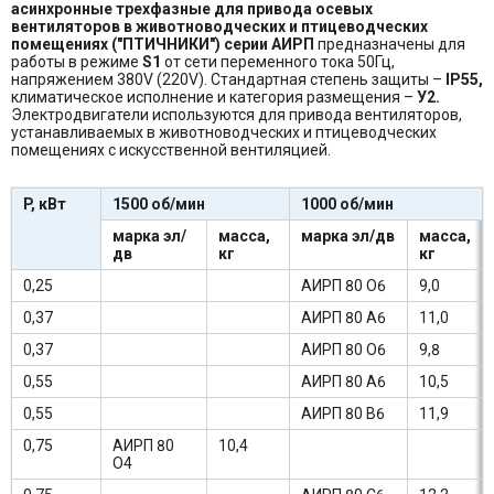
асинхронные трехфазные для привода осевых
вентиляторов в животноводческих и птицеводческих
помещениях ("ПТИЧНИКИ") серии АИРП
предназначены для
работы в режиме
S1
от сети переменного тока 50Гц,
напряжением 380V (220V). Стандартная степень защиты –
IP55,
климатическое исполнение и категория размещения –
У2.
Электродвигатели используются для привода вентиляторов,
устанавливаемых в животноводческих и птицеводческих
помещениях с искусственной вентиляцией.
P, кВт
1500 об/мин
1000 об/мин
марка эл/
масса,
марка эл/дв
масса,
дв
кг
кг
0,25
АИРП 80 О6
9,0
0,37
АИРП 80 А6
11,0
0,37
АИРП 80 О6
9,8
0,55
АИРП 80 А6
10,5
0,55
АИРП 80 В6
11,9
0,75
АИРП 80
10,4
О4