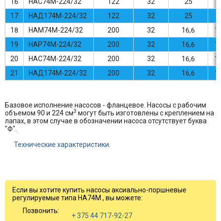
16
НАС74М-224/32
122
32
25
17
НАД174М-224/32
122
32
25
18
НАМ74М-224/32
200
32
16,6
1
19
НАР74М-224/32
200
32
16,6
1
20
НАС74М-224/32
200
32
16,6
1
21
НАД174М-224/32
200
32
16,6
1
Базовое исполнение насосов - фланцевое. Насосы с рабочим
3
объемом 90 и 224 см
могут быть изготовлены с креплением на
лапах, в этом случае в обозначении насоса отсутствует буква
"Ф".
Технические характеристики.
Если вы хотите купить насосы аксиально-поршневые
регулируемые типа НА74М , вы можете:
Позвонить:
+ 375 44 717-92-27