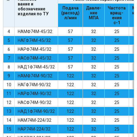
вание и
Подача
Давле-
Частота
М
обозначение
(расход)
ние
вращ-
н
изделия по ТУ
л/мин
МПА
ения
с-1
4
НАМФ74М-45/32
57
32
25
4
5
НАГФ74М-45/32
57
32
25
4
6
НАРФ74М-45/32
57
32
25
4
7
НАСФ74М-45/32
57
32
25
4
8
НАД1Ф74М-45/32
57
32
25
4
9
НАМФ74М-90/32
122
32
25
10
НАГФ74М-90/32
122
32
25
11
НАРФ74М-90/32
122
32
25
12
НАСФ74М-90/32
122
32
25
13
НАД1Ф74М-90/32
122
32
25
14
НАМ74М-224/32
122
32
25
15
НАР74М-224/32
122
32
25