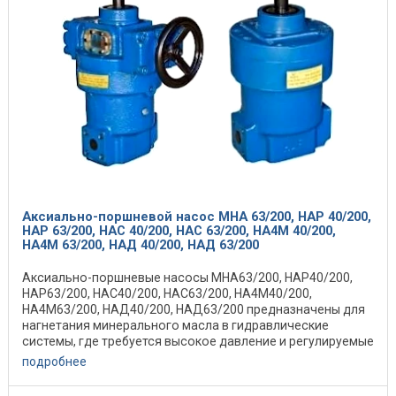
Аксиально-поршневой насос МНА 63/200, НАР 40/200,
НАР 63/200, НАС 40/200, НАС 63/200, НА4М 40/200,
НА4М 63/200, НАД 40/200, НАД 63/200
Аксиально-поршневые насосы МНА63/200, НАР40/200,
НАР63/200, НАС40/200, НАС63/200, НА4М40/200,
НА4М63/200, НАД40/200, НАД63/200 предназначены для
нагнетания минерального масла в гидравлические
системы, где требуется высокое давление и регулируемые
...
подробнее