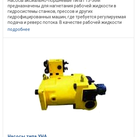
Насосы аксиально-поршневые типа Г13-36М
предназначены для нагнетания рабочей жидкости в
гидросистемы станков, прессов и других
гидрофицированных машин, где требуется регулируемая
подача и реверс потока. В качестве рабочей жидкости
применяются ...
подробнее
Насосы типа УНА