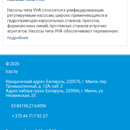
Насосы типа УНА относятся к унифицированным
регулируемым насосам, широко применяющихся в
гидроприводах карусельных станков, прессов,
формовочных линий, протяжных станков и прочих
агрегатов. Насосы типа УНА обеспечивают переменную
по величине и ...
подробнее
©
2026
bzp.by
Юридический адрес: Беларусь, 220075, г. Минск, пер.
Промышленный, д. 12А, каб. 2
Адрес забора груза: Беларусь, 220066, г. Минск, ул.
Несвижская, 25
53.84194,27.64096
+ 375 44 717-92-27