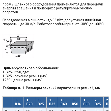
промышленного
оборудования применяются для передачи
энергии вращения в приводах с регулируемых числом
оборотов.
Передаваемая мощность - до 85 кВт, допустимая линейная
скорость - до 30 м/c. Работоспособны при t° от -30°C до +60°C
Пример условного обозначения:
1-B25-1250, где:
1-B25 - сечение ремня (мм)
1250 - длина ремня (мм)
Таблица № 1. Размеры сечений вариаторных ремней, мм
1-
1-
1-
1-
1-
1-
1-
2-
2-
В16
В20
В25
В32
В40
В50
В80
В25
В3