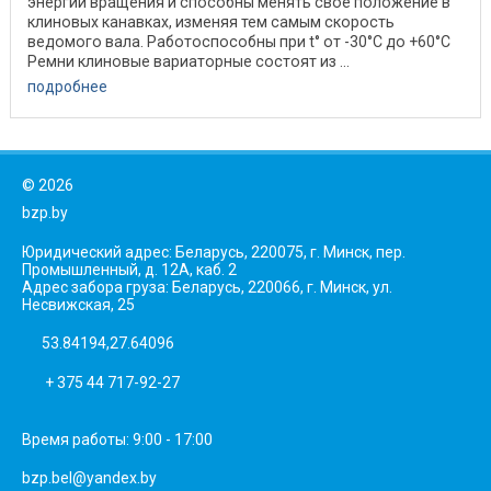
энергии вращения и способны менять свое положение в
клиновых канавках, изменяя тем самым скорость
ведомого вала. Работоспособны при t° от -30°C до +60°C
Ремни клиновые вариаторные состоят из ...
подробнее
©
2026
bzp.by
Юридический адрес: Беларусь, 220075, г. Минск, пер.
Промышленный, д. 12А, каб. 2
Адрес забора груза: Беларусь, 220066, г. Минск, ул.
Несвижская, 25
53.84194,27.64096
+ 375 44 717-92-27
Время работы: 9:00 - 17:00
bzp.bel@yandex.by