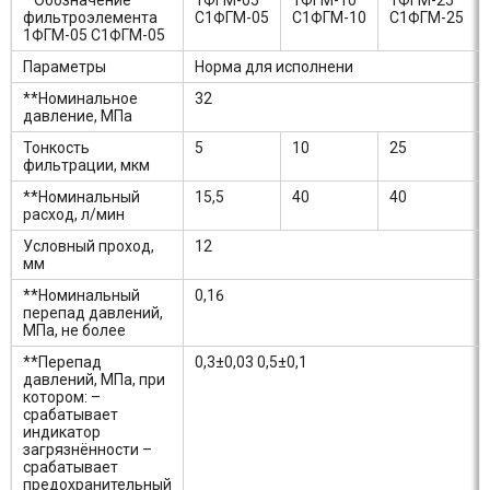
* Обозначение
1ФГМ-05
1ФГМ-10
1ФГМ-25
фильтроэлемента
С1ФГМ-05
С1ФГМ-10
С1ФГМ-25
1ФГМ-05 С1ФГМ-05
Параметры
Норма для исполнени
**Номинальное
32
давление, МПа
Тонкость
5
10
25
фильтрации, мкм
**Номинальный
15,5
40
40
расход, л/мин
Условный проход,
12
мм
**Номинальный
0,16
перепад давлений,
МПа, не более
**Перепад
0,3±0,03 0,5±0,1
давлений, МПа, при
котором: –
срабатывает
индикатор
загрязнённости –
срабатывает
предохранительный