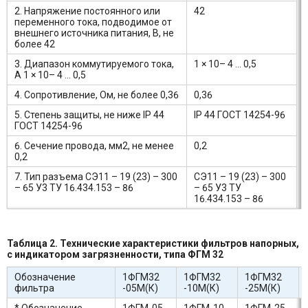
2. Напряжение постоянного или
42
переменного тока, подводимое от
внешнего источника питания, В, не
более 42
3. Диапазон коммутируемого тока,
1 × 10– 4 ... 0,5
А 1 × 10– 4 ... 0,5
4. Сопротивление, Ом, не более 0,36
0,36
5. Степень защиты, не ниже IP 44
IP 44 ГОСТ 14254-96
ГОСТ 14254-96
6. Сечение провода, мм2, не менее
0,2
0,2
7. Тип разъема СЭ11 – 19 (23) – 300
СЭ11 – 19 (23) – 300
– 65 У3 ТУ 16.434.153 – 86
– 65 У3 ТУ
16.434.153 – 86
Таблица 2. Технические характеристики фильтров напорных,
с индикатором загрязненности, типа ФГМ 32
Обозначение
1ФГМ32
1ФГМ32
1ФГМ32
фильтра
-05М(К)
-10М(К)
-25М(К)