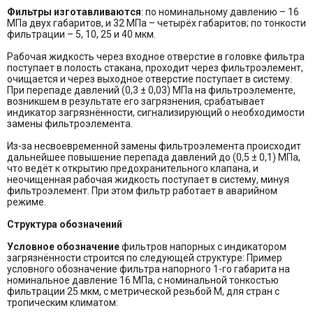
Фильтры изготавливаются
: по номинальному давлению – 16
МПа двух габаритов, и 32 МПа – четырёх габаритов; по тонкости
фильтрации – 5, 10, 25 и 40 мкм.
Рабочая жидкость через входное отверстие в головке фильтра
поступает в полость стакана, проходит через фильтроэлемент,
очищается и через выходное отверстие поступает в систему.
При перепаде давлений (0,3 ± 0,03) МПа на фильтроэлементе,
возникшем в результате его загрязнения, срабатывает
индикатор загрязнённости, сигнализирующий о необходимости
замены фильтроэлемента.
Из-за несвоевременной замены фильтроэлемента происходит
дальнейшее повышение перепада давлений до (0,5 ± 0,1) МПа,
что ведёт к открытию предохранительного клапана, и
неочищенная рабочая жидкость поступает в систему, минуя
фильтроэлемент. При этом фильтр работает в аварийном
режиме.
Структура обозначений
Условное обозначение
фильтров напорных с индикатором
загрязнённости строится по следующей структуре: Пример
условного обозначение фильтра напорного 1-го габарита на
номинальное давление 16 МПа, с номинальной тонкостью
фильтрации 25 мкм, с метрической резьбой М, для стран с
тропическим климатом: