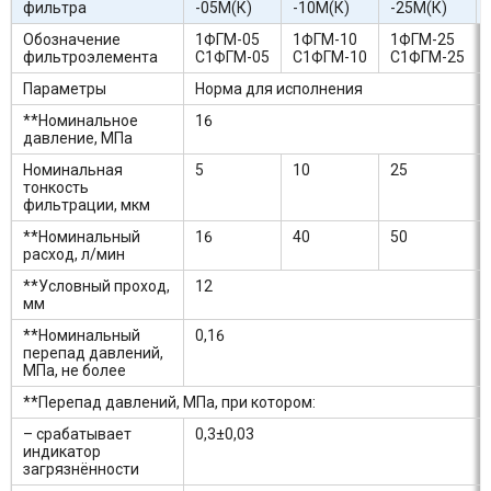
фильтра
-05М(К)
-10М(К)
-25М(К)
Обозначение
1ФГМ-05
1ФГМ-10
1ФГМ-25
фильтроэлемента
С1ФГМ-05
С1ФГМ-10
С1ФГМ-25
Параметры
Норма для исполнения
**Номинальное
16
давление, МПа
Номинальная
5
10
25
тонкость
фильтрации, мкм
**Номинальный
16
40
50
расход, л/мин
**Условный проход,
12
мм
**Номинальный
0,16
перепад давлений,
МПа, не более
**Перепад давлений, МПа, при котором:
– срабатывает
0,3±0,03
индикатор
загрязнённости