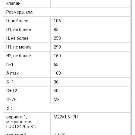
клапан
Размеры, мм:
D, не более
108
D1, не более
85
H, не более
250
H1, не менее
290
H2, не более
160
h±1
65
A max
100
S–1
36
C±0,2
40
d–7H
М8
d1:
вариант 1,
М22×1,5–7Н
метрическая
ГОСТ24705-81;