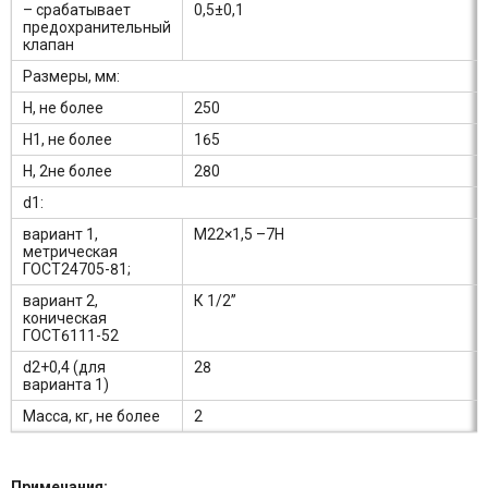
– срабатывает
0,5±0,1
предохранительный
клапан
Размеры, мм:
H, не более
250
H1, не более
165
H, 2не более
280
d1:
вариант 1,
М22×1,5 –7Н
метрическая
ГОСТ24705-81;
вариант 2,
К 1/2’’
коническая
ГОСТ6111-52
d2+0,4 (для
28
варианта 1)
Масса, кг, не более
2
Примечания: