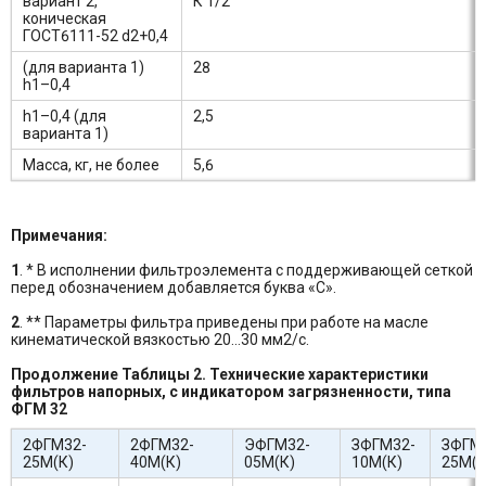
вариант 2,
К 1/2″
коническая
ГОСТ6111-52 d2+0,4
(для варианта 1)
28
h1–0,4
h1–0,4 (для
2,5
варианта 1)
Масса, кг, не более
5,6
Примечания:
1
. * В исполнении фильтроэлемента с поддерживающей сеткой
перед обозначением добавляется буква «С».
2
. ** Параметры фильтра приведены при работе на масле
кинематической вязкостью 20…30 мм2/с.
Продолжение Таблицы 2. Технические характеристики
фильтров напорных, с индикатором загрязненности, типа
ФГМ 32
2ФГМ32-
2ФГМ32-
ЭФГМ32-
ЗФГМ32-
ЗФГМ
25М(К)
40М(К)
05М(К)
10М(К)
25М(К