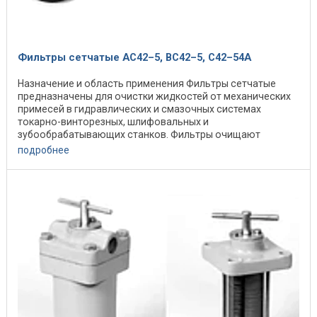
Фильтры сетчатые АС42–5, ВС42–5, С42–54А
Назначение и область применения Фильтры сетчатые
предназначены для очистки жидкостей от механических
примесей в гидравлических и смазочных системах
токарно-винторезных, шлифовальных и
зубообрабатывающих станков. Фильтры очищают
минеральные масла, ...
подробнее