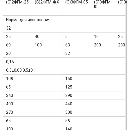
(С)2ФГМ-25
(С)2ФГМ-4(Х
(С)ЗФГМ-05
(С)ЗФГМ-
(С)ЗФ
Ю
Норма для исполнения
32
25
40
5
10
25
80
100
63
200
200
20
32
0,16
0,3±0,03 0,5±0,1
108
150
85
125
360
390
400
440
270
300
65
58
100
140