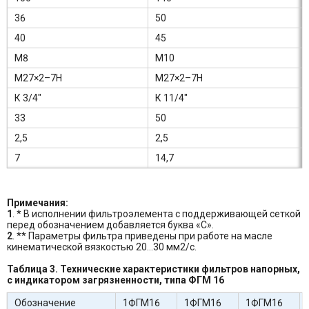
36
50
40
45
М8
М10
М27×2–7Н
М27×2–7Н
К 3/4″
К 11/4″
33
50
2,5
2,5
7
14,7
Примечания:
1
. * В исполнении фильтроэлемента с поддерживающей сеткой
перед обозначением добавляется буква «С».
2
. ** Параметры фильтра приведены при работе на масле
кинематической вязкостью 20…30 мм2/с.
Таблица 3. Технические характеристики фильтров напорных,
с индикатором загрязненности, типа ФГМ 16
Обозначение
1ФГМ16
1ФГМ16
1ФГМ16