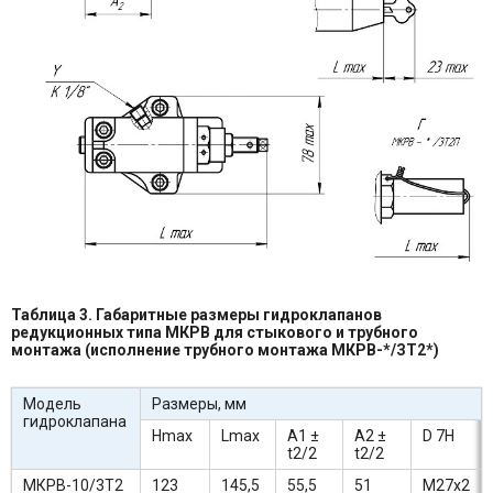
Таблица 3. Габаритные размеры гидроклапанов
редукционных типа МКРВ для стыкового и трубного
монтажа (исполнение трубного монтажа МКРВ-*/ЗТ2*)
Модель
Размеры, мм
гидроклапана
Hmax
Lmax
А1 ±
А2 ±
D 7H
t2/2
t2/2
МКРВ-10/3Т2
123
145,5
55,5
51
М27х2