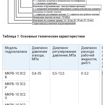
Таблица 1. Основные технические характеристики
Модель
Диапазон
Диапазон
Диапазон
В
гидроклалана
давления
регулирования
расхода
г
а входе,
давления, MПa
рабочей
(
MПa
жидкости,
в
дм3/c
у
м
МКРВ-10 ЗС2
0,8-35
0,5-12,5
0-3,2
5
В
МКРВ-10 3С2
Р
МКРВ-10 3C2
П