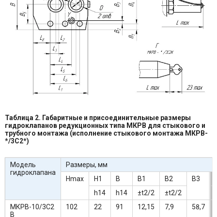
Таблица 2. Габаритные и присоединительные размеры
гидроклапанов редукционных типа МКРВ для стыкового и
трубного монтажа (исполнение стыкового монтажа МКРВ-
*/3С2*)
Модель
Размеры, мм
гидроклапана
Hmax
H1
В
В1
В2
В3
h14
h14
±t2/2
±t2/2
МКРВ-10/3С2
102
22
91
12,15
7,9
58,7
В