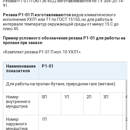
Резаки Р1-01 П ОКП 36 4522 изготавливаются по ТУ 304-20-14-
91.
Резаки Р1-01 П изготавливаются
видов климатического
исполнения УХЛ1 или Т1 по ГОСТ 15150, но для работы в
интервале температур окружающей среды от минус 15 С до
плюс 45.
Пример условного обозначения резака Р1-01 для работы на
пропане при заказе:
«Комплект резака Р1-01 П исп. 10 УХЛ1».
Наименование
Р1-01
показателя
Для работы на пропан-бутане, природном газе (метане):
Номер
0П
1П
2П
3П
4
внутреннего
мундштука
Номер
1П
2
наружного
мундштука