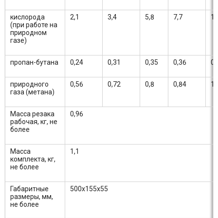
кислорода
2,1
3,4
5,8
7,7
1
(при работе на
природном
газе)
пропан-бутана
0,24
0,31
0,35
0,36
0,
природного
0,56
0,72
0,8
0,84
1
газа (метана)
Масса резака
0,96
рабочая, кг, не
более
Масса
1,1
комплекта, кг,
не более
Габаритные
500х155х55
размеры, мм,
не более