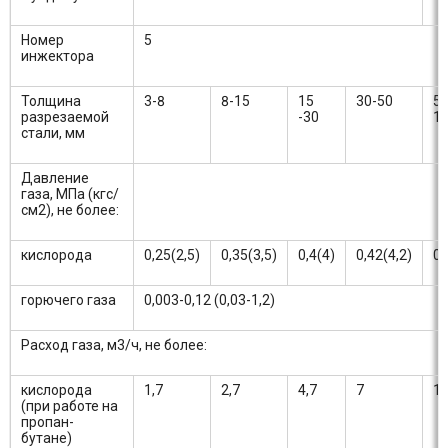
Номер
5
инжектора
Толщина
3-8
8-15
15
30-50
50
разрезаемой
-30
1
стали, мм
Давление
газа, МПа (кгс/
см2), не более:
кислорода
0,25(2,5)
0,35(3,5)
0,4(4)
0,42(4,2)
0,
горючего газа
0,003-0,12 (0,03-1,2)
Расход газа, м3/ч, не более:
кислорода
1,7
2,7
4,7
7
1
(при работе на
пропан-
бутане)