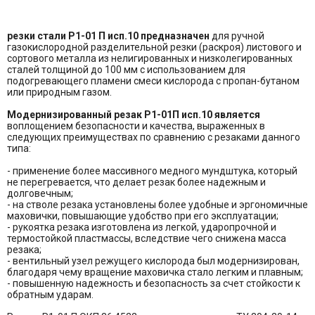
резки стали Р1-01 П исп.10 предназначен
для ручной
газокислородной разделительной резки (раскроя) листового и
сортового металла из нелигированных и низколегированных
сталей толщиной до 100 мм с использованием для
подогревающего пламени смеси кислорода с пропан-бутаном
или природным газом.
Модернизированный резак Р1-01П исп.10 является
воплощением безопасности и качества, выраженных в
следующих преимуществах по сравнению с резаками данного
типа:
- применение более массивного медного мундштука, который
не перегревается, что делает резак более надежным и
долговечным;
- на стволе резака установлены более удобные и эргономичные
маховички, повышающие удобство при его эксплуатации;
- рукоятка резака изготовлена из легкой, ударопрочной и
термостойкой пластмассы, вследствие чего снижена масса
резака;
- вентильный узел режущего кислорода был модернизирован,
благодаря чему вращение маховичка стало легким и плавным;
- повышенную надежность и безопасность за счет стойкости к
обратным ударам.