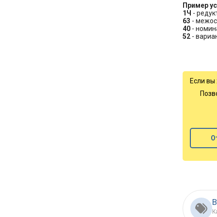
Пример ус
1Ч
- редук
63
- межос
40
- номин
52
- вариа
Если вы
Позв
О
В
К