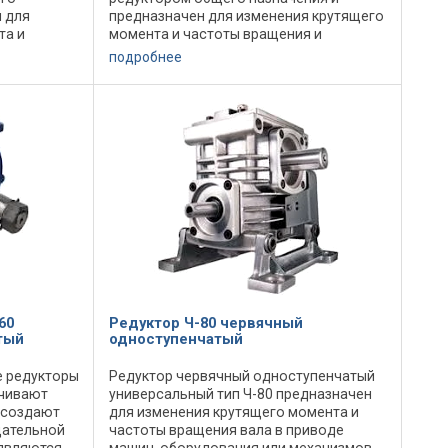
 для
предназначен для изменения крутящего
та и
момента и частоты вращения и
ация в
эксплуатации в микроклиматических
подробнее
х с
районах с умеренным климатом
(исполнение У), с сухим ...
60
Редуктор Ч-80 червячный
тый
одноступенчатый
 редукторы
Редуктор червячный одноступенчатый
ичивают
универсальный тип Ч-80 предназначен
 создают
для изменения крутящего момента и
щательной
частоты вращения вала в приводе
 являются
машин, оборудования или механизмов.