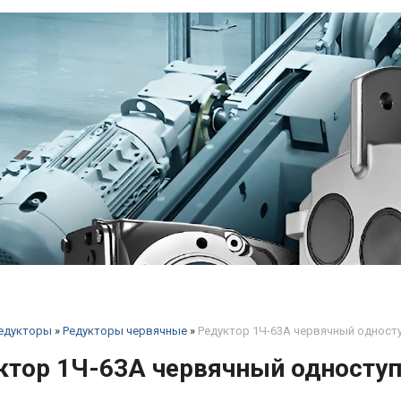
едукторы
»
Редукторы червячные
»
Редуктор 1Ч-63А червячный одност
ктор 1Ч-63А червячный односту