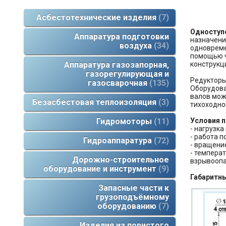
Асбестотехнические изделия
7
Одноступ
Аппаратура подготовки
назначени
воздуха
34
одновреме
помощью ч
конструкц
Аппаратура газозапорная,
газорегулирующая и
Редукторы
газосварочная
135
Оборудова
валов мож
Безасбестовая теплоизоляция
3
тихоходно
Условия п
Гидромоторы
11
- нагрузк
- работа 
Гидроаппаратура
72
- вращени
- температ
Дорожно-строительное
взрывоопа
оборудование и инструмент
9
Габаритны
Запасные части к
грузоподъёмному
оборудованию
7
Изделия из пористого