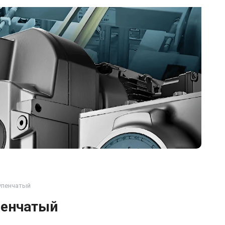
упенчатый
пенчатый