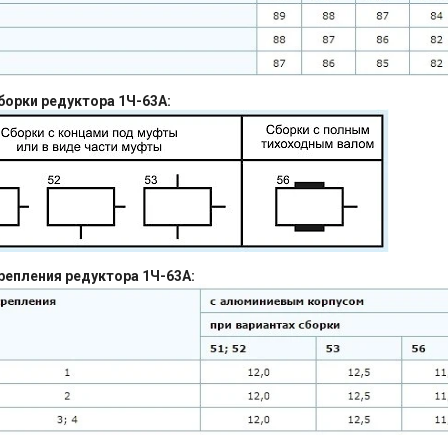
борки редуктора 1Ч-63А:
репления редуктора 1Ч-63А: