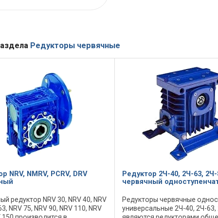
раздела
Редукторы червячные
ор NRV, NMRV, PCRV, DRV
Редуктор 2Ч-40, 2Ч-63, 2Ч-
ный
червячный одноступенча
ый редуктор NRV 30, NRV 40, NRV
Редукторы червячные однос
63, NRV 75, NRV 90, NRV 110, NRV
универсальные 2Ч-40, 2Ч-63,
V 150 производится в
являются редукторами обще