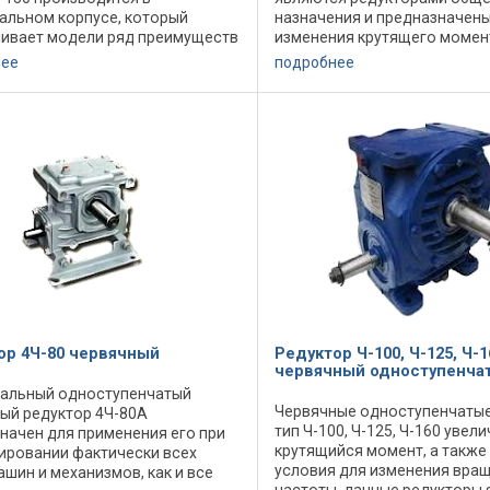
альном корпусе, который
назначения и предназначены
ивает модели ряд преимуществ
изменения крутящего момен
налогами. Прежде всего, агрегат
частоты вращения, эксплуат
нее
подробнее
онтировать в произвольном ...
микроклиматических района
умеренным климатом ...
ор 4Ч-80 червячный
Редуктор Ч-100, Ч-125, Ч-1
червячный одноступенча
альный одноступенчатый
Червячные одноступенчатые
ый редуктор 4Ч-80А
тип Ч-100, Ч-125, Ч-160 увел
начен для применения его при
крутящийся момент, а также
ировании фактически всех
условия для изменения вра
ашин и механизмов, как и все
частоты, данные редукторы