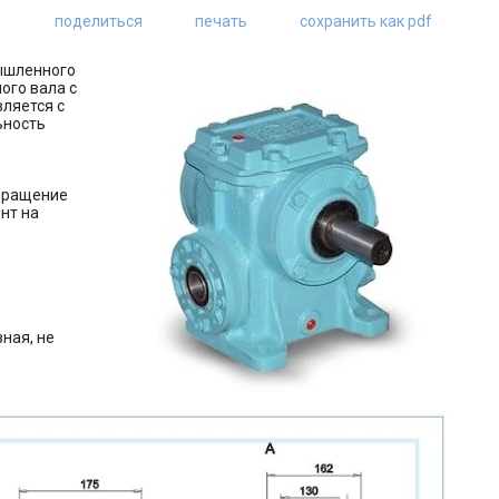
поделиться
печать
сохранить как pdf
шленного
ого вала с
ляется с
ьность
.
 Вращение
нт на
вная, не