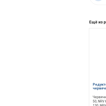
Ещё из 
Редукт
червяч
Червячн
50, NRV 
130, NR