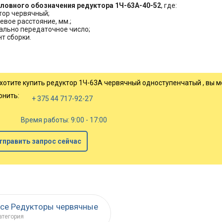
ловного обозначения р
едуктора 1Ч-63А-40-52
, где:
тор червячный;
евое расстояние, мм.;
ально передаточное число;
нт сборки.
 хотите купить редуктор 1Ч-63А червячный одноступенчатый , вы м
онить:
+ 375 44 717-92-27
Время работы: 9:00 - 17:00
тправить запрос сейчас
се Редукторы червячные
атегория