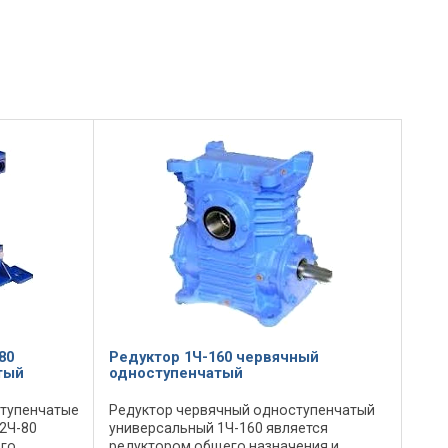
80
Редуктор 1Ч-160 червячный
тый
одноступенчатый
тупенчатые
Редуктор червячный одноступенчатый
 2Ч-80
универсальный 1Ч-160 является
го
редуктором общего назначения и