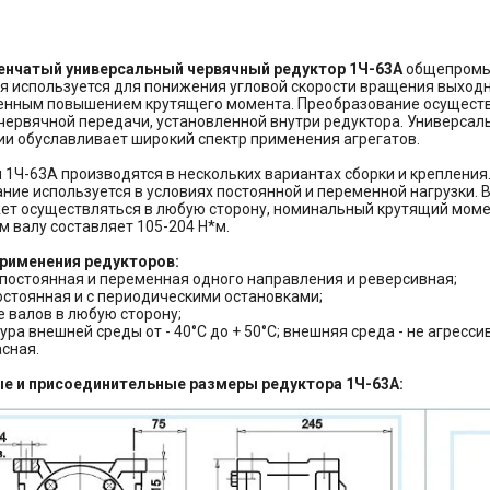
енчатый универсальный червячный редуктор 1Ч-63А
общепромы
я используется для понижения угловой скорости вращения выходн
нным повышением крутящего момента. Преобразование осуществ
ервячной передачи, установленной внутри редуктора. Универсал
ии обуславливает широкий спектр применения агрегатов.
 1Ч-63А производятся в нескольких вариантах сборки и крепления
ние используется в условиях постоянной и переменной нагрузки.
ет осуществляться в любую сторону, номинальный крутящий моме
м валу составляет 105-204 Н*м.
рименения редукторов:
а постоянная и переменная одного направления и реверсивная;
постоянная и с периодическими остановками;
е валов в любую сторону;
ура внешней среды от - 40°С до + 50°С; внешняя среда - не агресси
сная.
е и присоединительные размеры редуктора 1Ч-63А: