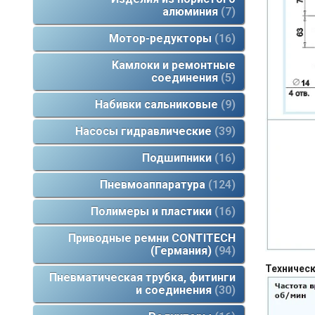
алюминия
7
Мотор-редукторы
16
Камлоки и ремонтные
соединения
5
Набивки сальниковые
9
Насосы гидравлические
39
Подшипники
16
Пневмоаппаратура
124
Полимеры и пластики
16
Приводные ремни CONTITECH
(Германия)
94
Техническ
Пневматическая трубка, фитинги
и соединения
30