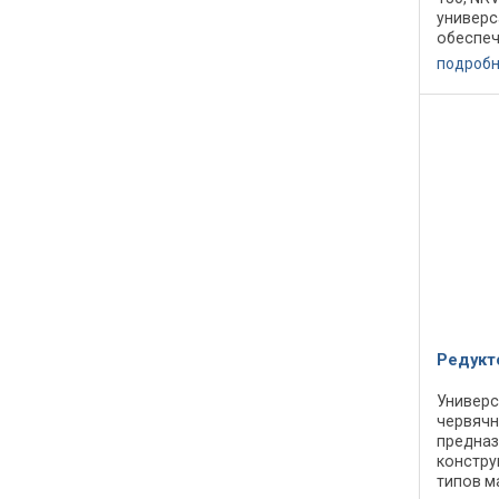
универс
обеспеч
перед а
подроб
можно м
Редукт
Универс
червячн
предназ
констру
типов м