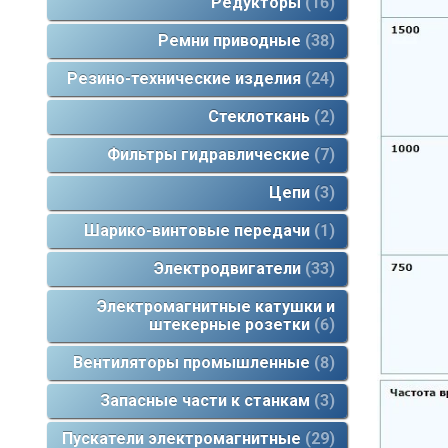
Редукторы
16
Ремни приводные
38
Резино-технические изделия
24
Стеклоткань
2
Фильтры гидравлические
7
Цепи
3
Шарико-винтовые передачи
1
Электродвигатели
33
Электромагнитные катушки и
штекерные розетки
6
Вентиляторы промышленные
8
Запасные части к станкам
3
Пускатели электромагнитные
29